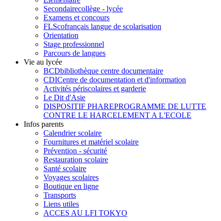
Secondaire
collège - lycée
Examens et concours
FLSco
français langue de scolarisation
Orientation
Stage professionnel
Parcours de langues
Vie au lycée
BCD
bibliothèque centre documentaire
CDI
Centre de documentation et d'information
Activités périscolaires et garderie
Le Dit d'Asie
DISPOSITIF PHARE
PROGRAMME DE LUTTE
CONTRE LE HARCELEMENT A L'ECOLE
Infos parents
Calendrier scolaire
Fournitures et matériel scolaire
Prévention - sécurité
Restauration scolaire
Santé scolaire
Voyages scolaires
Boutique en ligne
Transports
Liens utiles
ACCES AU LFI TOKYO