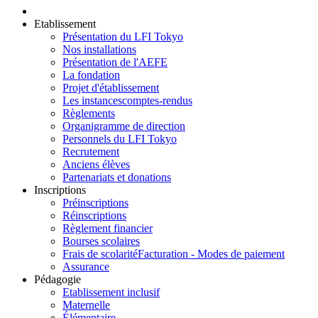
Etablissement
Présentation du LFI Tokyo
Nos installations
Présentation de l'AEFE
La fondation
Projet d'établissement
Les instances
comptes-rendus
Règlements
Organigramme de direction
Personnels du LFI Tokyo
Recrutement
Anciens élèves
Partenariats et donations
Inscriptions
Préinscriptions
Réinscriptions
Règlement financier
Bourses scolaires
Frais de scolarité
Facturation - Modes de paiement
Assurance
Pédagogie
Etablissement inclusif
Maternelle
Élémentaire