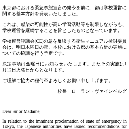
東京都における緊急事態宣言の発令を前に、都は学校運営に
関する基本方針を発表いたしました。
これは、感染の可能性が高い学習活動等を制限しながらも、
学校運営を継続することを旨としたものとなっています。
学校運営評議会
(CE)
の意を反映する衛生マニュアル検討委員
会は、明日木曜日の夜、本校における都の基本方針の実施に
ついての協議を行う予定です。
決定事項は金曜日にお知らせいたします。またその実施は
1
月
12
日火曜日からとなります。
ご理解ご協力の程何卒よろしくお願い申し上げます。
校長 ローラン・ヴァインベルグ
Dear Sir or Madame,
In relation to the imminent proclamation of state of emergency in
Tokyo, the Japanese authorities have issued recommendations for