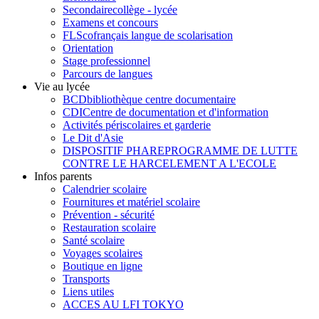
Secondaire
collège - lycée
Examens et concours
FLSco
français langue de scolarisation
Orientation
Stage professionnel
Parcours de langues
Vie au lycée
BCD
bibliothèque centre documentaire
CDI
Centre de documentation et d'information
Activités périscolaires et garderie
Le Dit d'Asie
DISPOSITIF PHARE
PROGRAMME DE LUTTE
CONTRE LE HARCELEMENT A L'ECOLE
Infos parents
Calendrier scolaire
Fournitures et matériel scolaire
Prévention - sécurité
Restauration scolaire
Santé scolaire
Voyages scolaires
Boutique en ligne
Transports
Liens utiles
ACCES AU LFI TOKYO