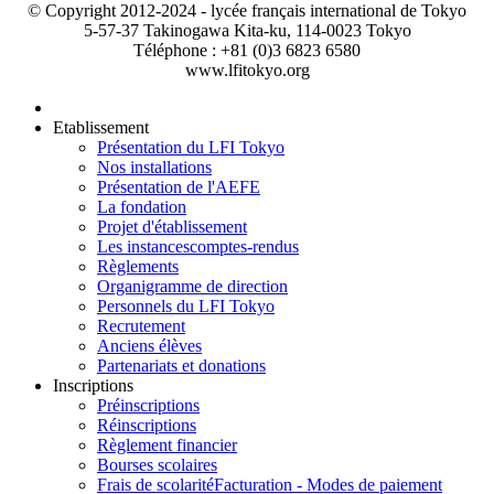
© Copyright 2012-2024 - lycée français international de Tokyo
5-57-37 Takinogawa Kita-ku, 114-0023 Tokyo
Téléphone : +81 (0)3 6823 6580
www.lfitokyo.org
Etablissement
Présentation du LFI Tokyo
Nos installations
Présentation de l'AEFE
La fondation
Projet d'établissement
Les instances
comptes-rendus
Règlements
Organigramme de direction
Personnels du LFI Tokyo
Recrutement
Anciens élèves
Partenariats et donations
Inscriptions
Préinscriptions
Réinscriptions
Règlement financier
Bourses scolaires
Frais de scolarité
Facturation - Modes de paiement