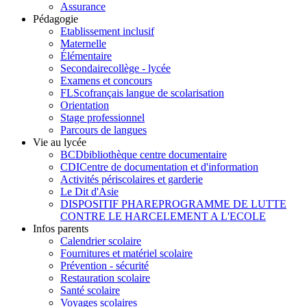
Assurance
Pédagogie
Etablissement inclusif
Maternelle
Élémentaire
Secondaire
collège - lycée
Examens et concours
FLSco
français langue de scolarisation
Orientation
Stage professionnel
Parcours de langues
Vie au lycée
BCD
bibliothèque centre documentaire
CDI
Centre de documentation et d'information
Activités périscolaires et garderie
Le Dit d'Asie
DISPOSITIF PHARE
PROGRAMME DE LUTTE
CONTRE LE HARCELEMENT A L'ECOLE
Infos parents
Calendrier scolaire
Fournitures et matériel scolaire
Prévention - sécurité
Restauration scolaire
Santé scolaire
Voyages scolaires