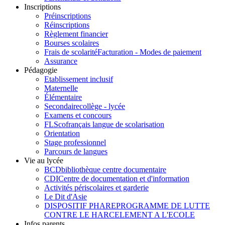
Inscriptions
Préinscriptions
Réinscriptions
Règlement financier
Bourses scolaires
Frais de scolarité
Facturation - Modes de paiement
Assurance
Pédagogie
Etablissement inclusif
Maternelle
Élémentaire
Secondaire
collège - lycée
Examens et concours
FLSco
français langue de scolarisation
Orientation
Stage professionnel
Parcours de langues
Vie au lycée
BCD
bibliothèque centre documentaire
CDI
Centre de documentation et d'information
Activités périscolaires et garderie
Le Dit d'Asie
DISPOSITIF PHARE
PROGRAMME DE LUTTE
CONTRE LE HARCELEMENT A L'ECOLE
Infos parents