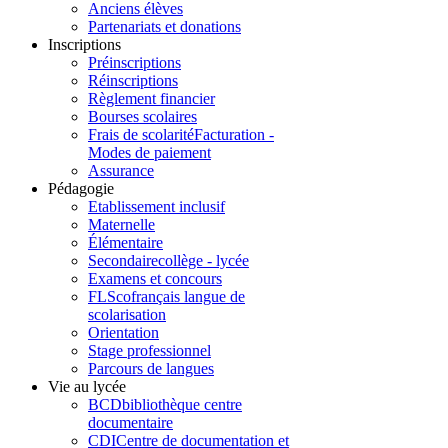
Anciens élèves
Partenariats et donations
Inscriptions
Préinscriptions
Réinscriptions
Règlement financier
Bourses scolaires
Frais de scolarité
Facturation -
Modes de paiement
Assurance
Pédagogie
Etablissement inclusif
Maternelle
Élémentaire
Secondaire
collège - lycée
Examens et concours
FLSco
français langue de
scolarisation
Orientation
Stage professionnel
Parcours de langues
Vie au lycée
BCD
bibliothèque centre
documentaire
CDI
Centre de documentation et