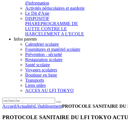
d'information
Activités périscolaires et garderie
Le Dit d'Asie
DISPOSITIF
PHARE
PROGRAMME DE
LUTTE CONTRE LE
HARCELEMENT A L'ECOLE
Infos parents
Calendrier scolaire
Fournitures et matériel scolaire
Prévention - sécurité
Restauration scolaire
Santé scolaire
Voyages scolaires
Boutique en ligne
Transports
Liens utiles
ACCES AU LFI TOKYO
Accueil
Actualités
L'établissement
PROTOCOLE SANITAIRE DU L
PROTOCOLE SANITAIRE DU LFI TOKYO ACTUAL