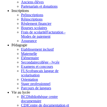
Anciens élèves
Partenariats et donations
Inscriptions
Préinscriptions
Réinscriptions
Règlement financier
Bourses scolaires
Frais de scolarité
Facturation -
Modes de paiement
Assurance
Pédagogie
Etablissement inclusif
Maternelle
Élémentaire
Secondaire
collège - lycée
Examens et concours
FLSco
français langue de
scolarisation
Orientation
Stage professionnel
Parcours de langues
Vie au lycée
BCD
bibliothèque centre
documentaire
CDI
Centre de documentation et