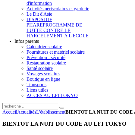
d'information
Activités périscolaires et garderie
Le Dit d'Asie
DISPOSITIF
PHARE
PROGRAMME DE
LUTTE CONTRE LE
HARCELEMENT A L'ECOLE
Infos parents
Calendrier scolaire
Fournitures et matériel scolaire
Prévention - sécurité
Restauration scolaire
Santé scolaire
Voyages scolaires
Boutique en ligne
Transports
Liens utiles
ACCES AU LFI TOKYO
Accueil
Actualités
L'établissement
BIENTOT LA NUIT DU CODE 
BIENTOT LA NUIT DU CODE AU LFI TOKYO