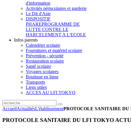
d'information
Activités périscolaires et garderie
Le Dit d'Asie
DISPOSITIF
PHARE
PROGRAMME DE
LUTTE CONTRE LE
HARCELEMENT A L'ECOLE
Infos parents
Calendrier scolaire
Fournitures et matériel scolaire
Prévention - sécurité
Restauration scolaire
Santé scolaire
Voyages scolaires
Boutique en ligne
Transports
Liens utiles
ACCES AU LFI TOKYO
Accueil
Actualités
L'établissement
PROTOCOLE SANITAIRE DU L
PROTOCOLE SANITAIRE DU LFI TOKYO ACTUAL