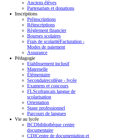
Anciens élèves
Partenariats et donations
Inscriptions
Préinscriptions
Réinscriptions
Règlement financier
Bourses scolaires
Frais de scolarité
Facturation -
Modes de paiement
Assurance
Pédagogie
Etablissement inclusif
Maternelle
Élémentaire
Secondaire
collège - lycée
Examens et concours
FLSco
français langue de
scolarisation
Orientation
Stage professionnel
Parcours de langues
Vie au lycée
BCD
bibliothèque centre
documentaire
CDI
Centre de documentation et