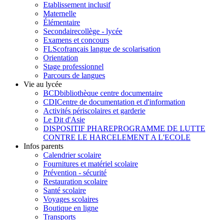
Etablissement inclusif
Maternelle
Élémentaire
Secondaire
collège - lycée
Examens et concours
FLSco
français langue de scolarisation
Orientation
Stage professionnel
Parcours de langues
Vie au lycée
BCD
bibliothèque centre documentaire
CDI
Centre de documentation et d'information
Activités périscolaires et garderie
Le Dit d'Asie
DISPOSITIF PHARE
PROGRAMME DE LUTTE
CONTRE LE HARCELEMENT A L'ECOLE
Infos parents
Calendrier scolaire
Fournitures et matériel scolaire
Prévention - sécurité
Restauration scolaire
Santé scolaire
Voyages scolaires
Boutique en ligne
Transports