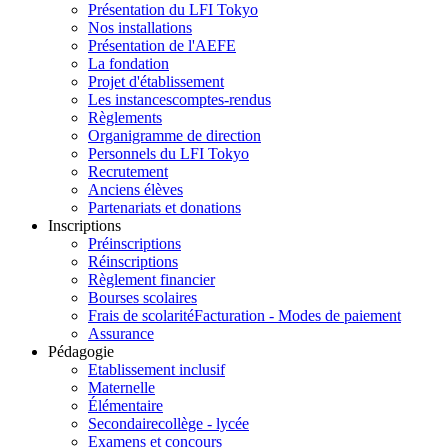
Présentation du LFI Tokyo
Nos installations
Présentation de l'AEFE
La fondation
Projet d'établissement
Les instances
comptes-rendus
Règlements
Organigramme de direction
Personnels du LFI Tokyo
Recrutement
Anciens élèves
Partenariats et donations
Inscriptions
Préinscriptions
Réinscriptions
Règlement financier
Bourses scolaires
Frais de scolarité
Facturation - Modes de paiement
Assurance
Pédagogie
Etablissement inclusif
Maternelle
Élémentaire
Secondaire
collège - lycée
Examens et concours