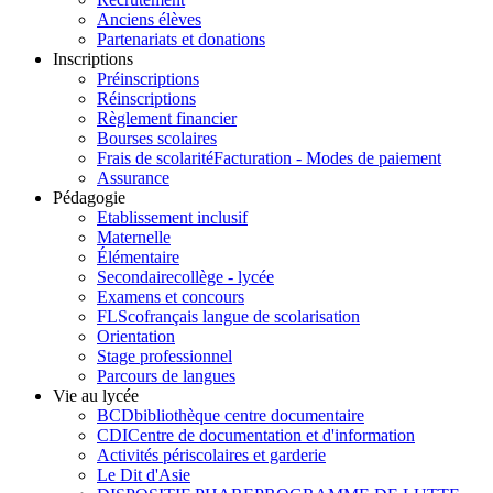
Anciens élèves
Partenariats et donations
Inscriptions
Préinscriptions
Réinscriptions
Règlement financier
Bourses scolaires
Frais de scolarité
Facturation - Modes de paiement
Assurance
Pédagogie
Etablissement inclusif
Maternelle
Élémentaire
Secondaire
collège - lycée
Examens et concours
FLSco
français langue de scolarisation
Orientation
Stage professionnel
Parcours de langues
Vie au lycée
BCD
bibliothèque centre documentaire
CDI
Centre de documentation et d'information
Activités périscolaires et garderie
Le Dit d'Asie