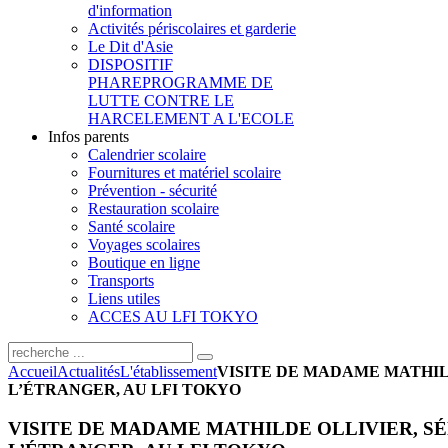
d'information
Activités périscolaires et garderie
Le Dit d'Asie
DISPOSITIF
PHARE
PROGRAMME DE
LUTTE CONTRE LE
HARCELEMENT A L'ECOLE
Infos parents
Calendrier scolaire
Fournitures et matériel scolaire
Prévention - sécurité
Restauration scolaire
Santé scolaire
Voyages scolaires
Boutique en ligne
Transports
Liens utiles
ACCES AU LFI TOKYO
Accueil
Actualités
L'établissement
VISITE DE MADAME MATHIL
L’ÉTRANGER, AU LFI TOKYO
VISITE DE MADAME MATHILDE OLLIVIER, SÉ