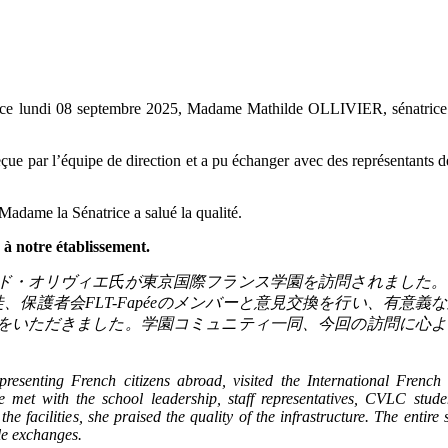
ir, ce lundi 08 septembre 2025, Madame Mathilde OLLIVIER, sénatrice 
ar l’équipe de direction et a pu échanger avec des représentants de
 Madame la Sénatrice a salué la qualité.
à notre établissement.
ド・オリヴィエ氏が東京国際フランス学園を訪問されました。
徒、保護者会
FLT-Fapée
のメンバーと意見交換を行い、有意義な
をいただきました。学園コミュニティ一同、今回の訪問に心よ
senting French citizens abroad, visited the International French
 with the school leadership, staff representatives, CVLC studen
e facilities, she praised the quality of the infrastructure. The entir
ble exchanges.