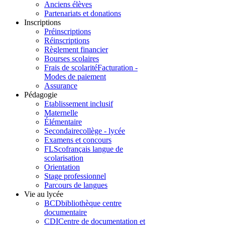
Anciens élèves
Partenariats et donations
Inscriptions
Préinscriptions
Réinscriptions
Règlement financier
Bourses scolaires
Frais de scolarité
Facturation -
Modes de paiement
Assurance
Pédagogie
Etablissement inclusif
Maternelle
Élémentaire
Secondaire
collège - lycée
Examens et concours
FLSco
français langue de
scolarisation
Orientation
Stage professionnel
Parcours de langues
Vie au lycée
BCD
bibliothèque centre
documentaire
CDI
Centre de documentation et