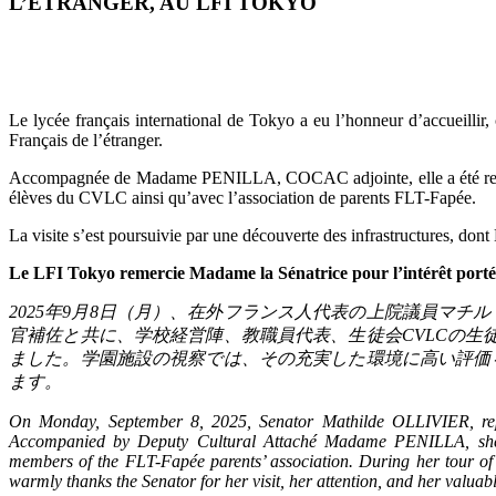
L’ÉTRANGER, AU LFI TOKYO
Le lycée français international de Tokyo a eu l’honneur d’accueill
Français de l’étranger.
Accompagnée de Madame PENILLA, COCAC adjointe, elle a été reçue p
élèves du CVLC ainsi qu’avec l’association de parents FLT-Fapée.
La visite s’est poursuivie par une découverte des infrastructures, dont
Le LFI Tokyo remercie Madame la Sénatrice pour l’intérêt porté 
2025
年
9
月
8
日（月）、在外フランス人代表の上院議員マチル
官補佐と共に、学校経営陣、教職員代表、生徒会
CVLC
の生
ました。学園施設の視察では、その充実した環境に高い評価
ます。
On Monday, September 8, 2025, Senator Mathilde OLLIVIER, repre
Accompanied by Deputy Cultural Attaché Madame PENILLA, she met
members of the FLT-Fapée parents’ association. During her tour of th
warmly thanks the Senator for her visit, her attention, and her valua