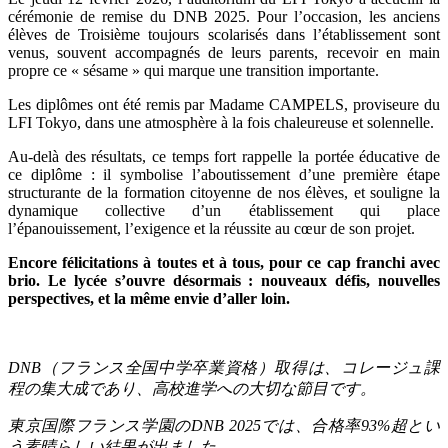
cérémonie de remise du DNB 2025. Pour l’occasion, les anciens
élèves de Troisième toujours scolarisés dans l’établissement sont
venus, souvent accompagnés de leurs parents, recevoir en main
propre ce « sésame » qui marque une transition importante.
Les diplômes ont été remis par Madame CAMPELS, proviseure du
LFI Tokyo, dans une atmosphère à la fois chaleureuse et solennelle.
Au-delà des résultats, ce temps fort rappelle la portée éducative de
ce diplôme : il symbolise l’aboutissement d’une première étape
structurante de la formation citoyenne de nos élèves, et souligne la
dynamique collective d’un établissement qui place
l’épanouissement, l’exigence et la réussite au cœur de son projet.
Encore félicitations à toutes et à tous, pour ce cap franchi avec
brio. Le lycée s’ouvre désormais : nouveaux défis, nouvelles
perspectives, et la même envie d’aller loin.
DNB
（フランス全国中学卒業資格）取得は、コレージュ課
程の集大成であり、高校進学への大切な節目です。
東京国際フランス学園の
DNB 2025
では、合格率
93%
超とい
う素晴らしい結果が出ました。