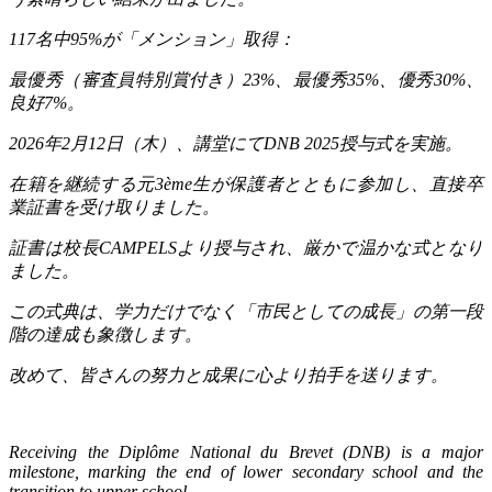
117
名中
95%
が「メンション」取得：
最優秀（審査員特別賞付き）
23%
、最優秀
35%
、優秀
30%
、
良好
7%
。
2026
年
2
月
12
日（木）、講堂にて
DNB 2025
授与式を実施。
在籍を継続する元
3ème
生が保護者とともに参加し、直接卒
業証書を受け取りました。
証書は校長
CAMPELS
より授与され、厳かで温かな式となり
ました。
この式典は、学力だけでなく「市民としての成長」の第一段
階の達成も象徴します。
改めて、皆さんの努力と成果に心より拍手を送ります。
Receiving the Diplôme National du Brevet (DNB) is a major
milestone, marking the end of lower secondary school and the
transition to upper school.