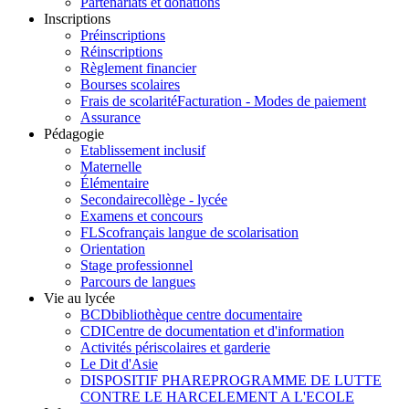
Partenariats et donations
Inscriptions
Préinscriptions
Réinscriptions
Règlement financier
Bourses scolaires
Frais de scolarité
Facturation - Modes de paiement
Assurance
Pédagogie
Etablissement inclusif
Maternelle
Élémentaire
Secondaire
collège - lycée
Examens et concours
FLSco
français langue de scolarisation
Orientation
Stage professionnel
Parcours de langues
Vie au lycée
BCD
bibliothèque centre documentaire
CDI
Centre de documentation et d'information
Activités périscolaires et garderie
Le Dit d'Asie
DISPOSITIF PHARE
PROGRAMME DE LUTTE
CONTRE LE HARCELEMENT A L'ECOLE