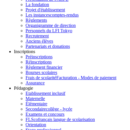
La fondation
Projet d'établissement
Les instances
comptes-rendus
Règlements
Organigramme de direction
Personnels du LFI Tokyo
Recrutement
Anciens élèves
Partenariats et donations
Inscriptions
Préinscriptions
Réinscriptions
Règlement financier
Bourses scolaires
Frais de scolarité
Facturation - Modes de paiement
Assurance
Pédagogie
Etablissement inclusif
Maternelle
Élémentaire
Secondaire
collège - lycée
Examens et concours
FLSco
français langue de scolarisation
Orientation
Stage professionnel