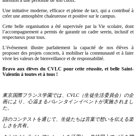
attention à une personne de son choix.
Une initiative moderne, efficace et pleine de tact, qui a contribué à
créer une atmosphère chaleureuse et positive sur le campus.
Cette belle organisation a été supervisée par la Vie scolaire, dont
l’accompagnement a permis de garantir un cadre serein, inclusif et
respectueux pour tous.
L’événement illustre parfaitement la capacité de nos élèves à
proposer des projets concrets, à mobiliser la communauté et à faire
vivre les valeurs de bienveillance et de responsabilité.
Bravo aux élèves du CVLC pour cette réussite, et belle Saint-
Valentin à toutes et à tous !
東京国際フランス学園では、
CVLC
（生徒生活委員会）の企
画により、心温まるバレンタインイベントが実施されまし
た。
詩のコンテストを通じて、生徒たちは言葉で想いを伝える楽
しさを共有。