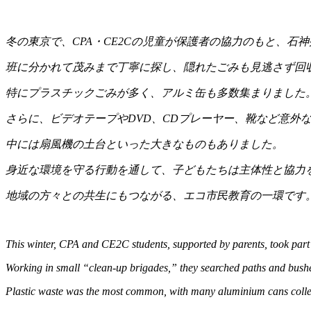
冬の東京で、
CPA
・
CE2C
の児童が保護者の協力のもと、石神
班に分かれて茂みまで丁寧に探し、隠れたごみも見逃さず回
特にプラスチックごみが多く、アルミ缶も多数集まりました
さらに、ビデオテープや
DVD
、
CD
プレーヤー、靴など意外
中には扇風機の土台といった大きなものもありました。
身近な環境を守る行動を通して、子どもたちは主体性と協力
地域の方々との共生にもつながる、エコ市民教育の一環です
This winter, CPA and CE2C students, supported by parents, took part
Working in small “clean-up brigades,” they searched paths and bushes 
Plastic waste was the most common, with many aluminium cans collec