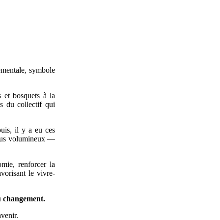
nementale, symbole
s et bosquets à la
s du collectif qui
uis, il y a eu ces
 plus volumineux —
omie, renforcer la
vorisant le vivre-
 du changement.
venir.