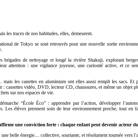
ais les traces de nos habitudes, elles, demeurent.
national de Tokyo se sont retrouvés pour une nouvelle sortie environ
e.
es brigades de nettoyage et longé la rivière Shakuji, explorant berge
ur attention : une vigilance joyeuse, une curiosité active, et ce sen
… mais les canettes en aluminium ont elles aussi rempli les sacs. Et p
’agir : cassettes vidéo, DVD, lecteur CD, chaussures, et même un objet
hets sur nos espaces de vie.
re démarche “École Éco” : apprendre par l’action, développer l’auton
es. Les élèves prennent soin de leur environnement proche, tout en fa
e affirme une conviction forte : chaque enfant peut devenir acteur
 une belle énergie… collective, souriante, et résolument tournée vers l’a