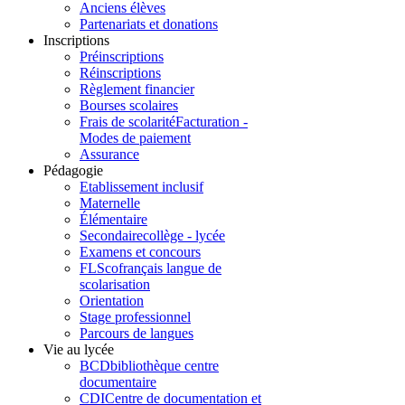
Anciens élèves
Partenariats et donations
Inscriptions
Préinscriptions
Réinscriptions
Règlement financier
Bourses scolaires
Frais de scolarité
Facturation -
Modes de paiement
Assurance
Pédagogie
Etablissement inclusif
Maternelle
Élémentaire
Secondaire
collège - lycée
Examens et concours
FLSco
français langue de
scolarisation
Orientation
Stage professionnel
Parcours de langues
Vie au lycée
BCD
bibliothèque centre
documentaire
CDI
Centre de documentation et