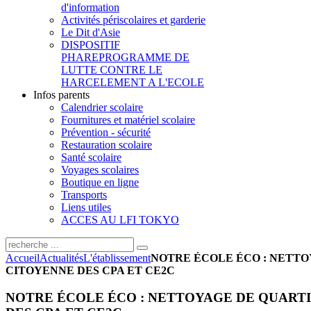
d'information
Activités périscolaires et garderie
Le Dit d'Asie
DISPOSITIF
PHARE
PROGRAMME DE
LUTTE CONTRE LE
HARCELEMENT A L'ECOLE
Infos parents
Calendrier scolaire
Fournitures et matériel scolaire
Prévention - sécurité
Restauration scolaire
Santé scolaire
Voyages scolaires
Boutique en ligne
Transports
Liens utiles
ACCES AU LFI TOKYO
Accueil
Actualités
L'établissement
NOTRE ÉCOLE ÉCO : NETTO
CITOYENNE DES CPA ET CE2C
NOTRE ÉCOLE ÉCO : NETTOYAGE DE QUARTI