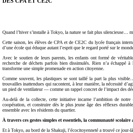
DES CPA ET CE2C
Quand l’hiver s’installe à Tokyo, la nature se fait plus silencieuse… m
Cette saison, les élèves de CPA et de CE2C du lycée français inter
d’une école qui éduque autant l’esprit que le regard porté sur le mond
Avec le soutien de leurs parents, les enfants ont formé de véritabl
recherche de déchets parfois bien dissimulés. Rien n’a échappé à le
transforme une simple promenade en action citoyenne.
Comme souvent, les plastiques se sont taillé la part la plus visible
trouvailles inattendues qui racontent, à leur manière, la nécessité d
un pied de ventilateur — comme un rappel concret de l’impact des déc
Au-delà de la collecte, cette initiative incarne l’ambition de not
coopération, et construire dès le plus jeune âge des réflexes durabl
ensemble avec les résidents du quartier.
À travers ces gestes simples et essentiels, la communauté scolair
Et à Tokyo, au bord de la Shakuji, l’écocitoyenneté a trouvé ce jour-là