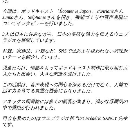
た。
今回は、ポッドキャスト
「
Écouter le Japon
」
の
Ariane
さん、
Junko
さん、
Stéphanie
さんを招き、番組づくりや音声表現に
ついてインタビューを行いました。
3
人は日本に住みながら、日本の多様な魅力を伝えるウェブ
ラジオを展開しています。
盆栽、家族法、戸籍など、
SNS
ではあまり扱われない興味深
いテーマを紹介しています。
児童たちは、情熱をもってポッドキャスト制作に取り組む大
人たちと出会い、大きな刺激を受けました。
この活動は、音声表現への関心を深めるだけでなく、人前で
話す力を育てる貴重な機会にもなりました。
アネックス図書館には多くの観客が集まり、温かな雰囲気の
中で番組が行われました。
司会を務めたのはウェブラジオ担当の
Frédéric SANCY
先生
です。