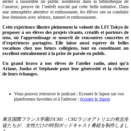
atelier a rassemblé un public nombreux dans la bibliothèque de
l’annexe, preuve de l’intérêt suscité par cette belle initiative. Dans
une atmosphère attentive et enthousiaste, les élèves ont su conduire
leur émission avec sérieux, naturel et enthousiasme.
Cette expérience illustre pleinement la volonté du LFI Tokyo de
proposer à ses élèves des projets vivants, créatifs et porteurs de
sens, où l’apprentissage se nourrit de rencontres concrètes et
d’expériences partagées. Elle laisse aussi espérer de belles
vocations chez nos futurs collégiens, tout en constituant un
excellent entraînement à la prise de parole en public.
Un grand bravo à nos élèves de l’atelier radio, ainsi qu’à
Ariane, Junko et Stéphanie pour leur générosité et la richesse
de leurs échanges.
Vous pouvez retrouver le podcast : Ecouter le Japon sur vos
plateformes favorites et à l'adresse :
écouter le Japon
東京国際フランス学園の
CM1
・
CM2
ラジオアトリエの有志生
徒たちが、女性だけの特別ポッドキャスト番組を制作しまし