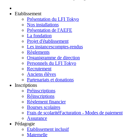
Etablissement
Présentation du LFI Tokyo
Nos installations
Présentation de l'AEFE
La fondation
Projet d'établissement
Les instances
comptes-rendus
Règlements
Organigramme de direction
Personnels du LFI Tokyo
Recrutement
Anciens élèves
Partenariats et donations
Inscriptions
Préinscriptions
Réinscriptions
Règlement financier
Bourses scolaires
Frais de scolarité
Facturation - Modes de paiement
Assurance
Pédagogie
Etablissement inclusif
Maternelle