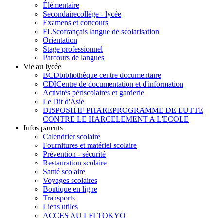
Élémentaire
Secondaire
collège - lycée
Examens et concours
FLSco
français langue de scolarisation
Orientation
Stage professionnel
Parcours de langues
Vie au lycée
BCD
bibliothèque centre documentaire
CDI
Centre de documentation et d'information
Activités périscolaires et garderie
Le Dit d'Asie
DISPOSITIF PHARE
PROGRAMME DE LUTTE
CONTRE LE HARCELEMENT A L'ECOLE
Infos parents
Calendrier scolaire
Fournitures et matériel scolaire
Prévention - sécurité
Restauration scolaire
Santé scolaire
Voyages scolaires
Boutique en ligne
Transports
Liens utiles
ACCES AU LFI TOKYO