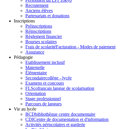
Personnels du LFI Tokyo
Recrutement
Anciens élèves
Partenariats et donations
Inscriptions
Préinscriptions
Réinscriptions
Règlement financier
Bourses scolaires
Frais de scolarité
Facturation - Modes de paiement
Assurance
Pédagogie
Etablissement inclusif
Maternelle
Élémentaire
Secondaire
collège - lycée
Examens et concours
FLSco
français langue de scolarisation
Orientation
Stage professionnel
Parcours de langues
Vie au lycée
BCD
bibliothèque centre documentaire
CDI
Centre de documentation et d'information
Activités périscolaires et garderie