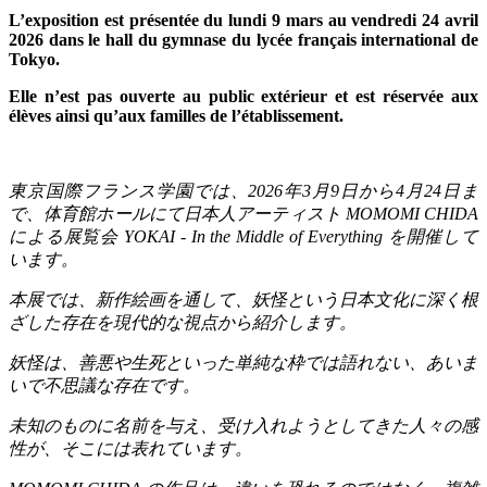
L’exposition est présentée du lundi 9 mars au vendredi 24 avril
2026 dans le hall du gymnase du lycée français international de
Tokyo.
Elle n’est pas ouverte au public extérieur et est réservée aux
élèves ainsi qu’aux familles de l’établissement.
東京国際フランス学園では、
2026
年
3
月
9
日から
4
月
24
日ま
で、体育館ホールにて日本人アーティスト
MOMOMI CHIDA
による展覧会
YOKAI - In the Middle of Everything
を開催して
います。
本展では、新作絵画を通して、妖怪という日本文化に深く根
ざした存在を現代的な視点から紹介します。
妖怪は、善悪や生死といった単純な枠では語れない、あいま
いで不思議な存在です。
未知のものに名前を与え、受け入れようとしてきた人々の感
性が、そこには表れています。