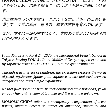
MOMOMI CHIDA
の作品は、違いを恐れるのではなく、複雑
さを受け止め、均衡を探ることの大切さを静かに問いかけま
す。
東京国際フランス学園は、このような文化芸術との出会いを
通して、生徒の感性、思考力、異文化理解を育んでいます。
なお、本展は一般公開ではなく、本校の生徒および保護者向
けの公開となります。
From March 9 to April 24, 2026, the International French School in
Tokyo is hosting YOKAI - In the Middle of Everything, an exhibition
by Japanese artist MOMOMI CHIDA in the gymnasium hall.
Through a new series of paintings, the exhibition explores the world
of yōkai, mysterious figures from Japanese culture that exist between
categories and resist simple explanation.
Neither fully good nor bad, neither completely alive nor dead, yōkai
embody humanity’s attempt to name and live with the unknown.
MOMOMI CHIDA offers a contemporary interpretation of these
figures, inviting viewers to reflect on difference, ambiguity and