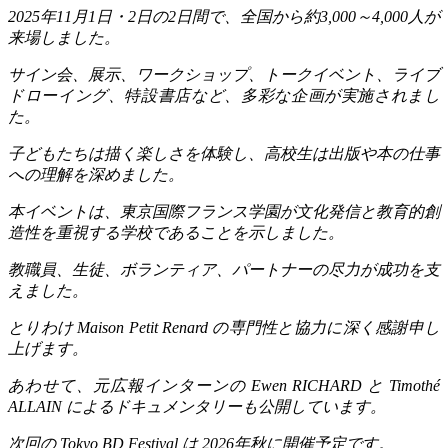
2025
年
11
月
1
日・
2
日の
2
日間で、全国から約
3,000
～
4,000
人が
来場しました。
サイン会、展示、ワークショップ、トークイベント、ライブ
ドローイング、特設書店など、多彩な企画が実施されまし
た。
子どもたちは描く楽しさを体験し、高校生は出版や本の仕事
への理解を深めました。
本イベントは、東京国際フランス学園が文化発信と教育的創
造性を重視する学校であることを示しました。
教職員、生徒、ボランティア、パートナーの尽力が成功を支
えました。
とりわけ
Maison Petit Renard
の専門性と協力に深く感謝申し
上げます。
あわせて、元広報インターンの
Ewen RICHARD
と
Timothé
ALLAIN
によるドキュメンタリーも公開しています。
次回の
Tokyo BD Festival
は
2026
年秋に開催予定です。