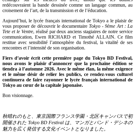
redécouvraient la bande dessinée comme un langage commun, au
croisement de l’art, de la transmission et de l’éducation.
Aujourd’hui, le lycée français international de Tokyo a le plaisir de
vous proposer de découvrir le documentaire
Tokyo - 9ème Art : La
Tete et le Ventre
, réalisé par deux anciens stagiaires de notre service
communication, Ewen RICHARD et Timothé ALLAIN. Ce film
restitue avec sensibilité l’atmosphère du festival, la vitalité de ses
rencontres et l’intensité de son organisation.
Fiers d’avoir écrit cette première page du Tokyo BD Festival,
nous avons le plaisir d’annoncer que la prochaine édition se
tiendra à l’automne 2026. Avec le même élan, la même exigence
et le même désir de relier les publics, ce rendez-vous culturel
continuera de faire rayonner le lycée français international de
Tokyo au cœur de la capitale japonaise.
Bon visionnage.
秋晴れのもと、東京国際フランス学園・北区キャンパスで初
開催された
Tokyo BD Festival
は、マンガとバンド・デシネの
魅力を広く発信する文化イベントとなりました。