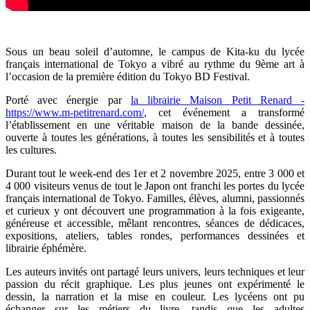
Sous un beau soleil d’automne, le campus de Kita-ku du lycée
français international de Tokyo a vibré au rythme du 9ème art à
l’occasion de la première édition du Tokyo BD Festival.
Porté avec énergie par
la librairie Maison Petit Renard -
https://www.m-petitrenard.com/
, cet événement a transformé
l’établissement en une véritable maison de la bande dessinée,
ouverte à toutes les générations, à toutes les sensibilités et à toutes
les cultures.
Durant tout le week-end des 1er et 2 novembre 2025, entre 3 000 et
4 000 visiteurs venus de tout le Japon ont franchi les portes du lycée
français international de Tokyo. Familles, élèves, alumni, passionnés
et curieux y ont découvert une programmation à la fois exigeante,
généreuse et accessible, mêlant rencontres, séances de dédicaces,
expositions, ateliers, tables rondes, performances dessinées et
librairie éphémère.
Les auteurs invités ont partagé leurs univers, leurs techniques et leur
passion du récit graphique. Les plus jeunes ont expérimenté le
dessin, la narration et la mise en couleur. Les lycéens ont pu
échanger sur les métiers du livre, tandis que les adultes