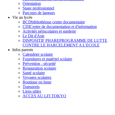
Orientation
Stage professionnel
Parcours de langues
Vie au lycée
BCD
bibliothèque centre documentaire
CDI
Centre de documentation et d'information
Activités périscolaires et garderie
Le Dit d'Asie
DISPOSITIF PHARE
PROGRAMME DE LUTTE
CONTRE LE HARCELEMENT A L'ECOLE
Infos parents
Calendrier scolaire
Fournitures et matériel scolaire
Prévention - sécurité
Restauration scolaire
Santé scolaire
Voyages scolaires
Boutique en ligne
Transports
Liens utiles
ACCES AU LFI TOKYO