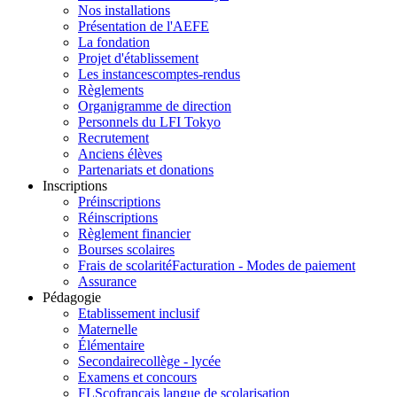
Nos installations
Présentation de l'AEFE
La fondation
Projet d'établissement
Les instances
comptes-rendus
Règlements
Organigramme de direction
Personnels du LFI Tokyo
Recrutement
Anciens élèves
Partenariats et donations
Inscriptions
Préinscriptions
Réinscriptions
Règlement financier
Bourses scolaires
Frais de scolarité
Facturation - Modes de paiement
Assurance
Pédagogie
Etablissement inclusif
Maternelle
Élémentaire
Secondaire
collège - lycée
Examens et concours
FLSco
français langue de scolarisation