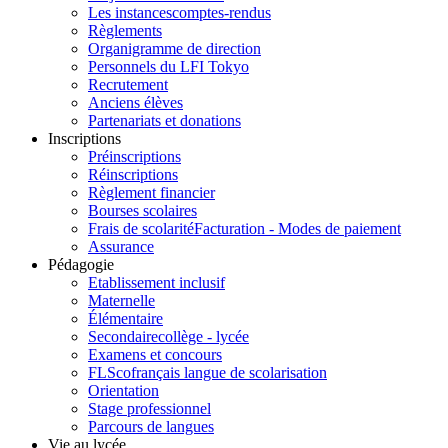
Les instances
comptes-rendus
Règlements
Organigramme de direction
Personnels du LFI Tokyo
Recrutement
Anciens élèves
Partenariats et donations
Inscriptions
Préinscriptions
Réinscriptions
Règlement financier
Bourses scolaires
Frais de scolarité
Facturation - Modes de paiement
Assurance
Pédagogie
Etablissement inclusif
Maternelle
Élémentaire
Secondaire
collège - lycée
Examens et concours
FLSco
français langue de scolarisation
Orientation
Stage professionnel
Parcours de langues
Vie au lycée