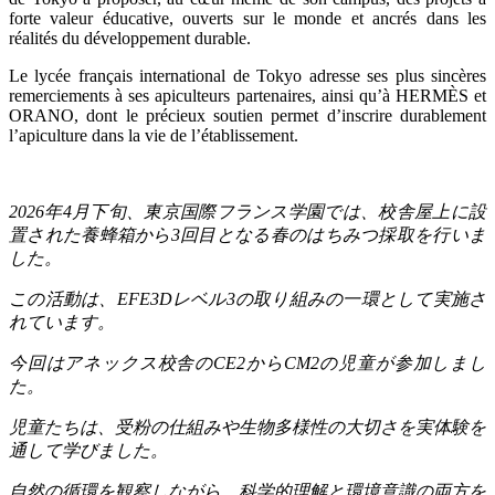
forte valeur éducative, ouverts sur le monde et ancrés dans les
réalités du développement durable.
Le lycée français international de Tokyo adresse ses plus sincères
remerciements à ses apiculteurs partenaires, ainsi qu’à HERMÈS et
ORANO, dont le précieux soutien permet d’inscrire durablement
l’apiculture dans la vie de l’établissement.
2026
年
4
月下旬、東京国際フランス学園では、校舎屋上に設
置された養蜂箱から
3
回目となる春のはちみつ採取を行いま
した。
この活動は、
EFE3D
レベル
3
の取り組みの一環として実施さ
れています。
今回はアネックス校舎の
CE2
から
CM2
の児童が参加しまし
た。
児童たちは、受粉の仕組みや生物多様性の大切さを実体験を
通して学びました。
自然の循環を観察しながら、科学的理解と環境意識の両方を