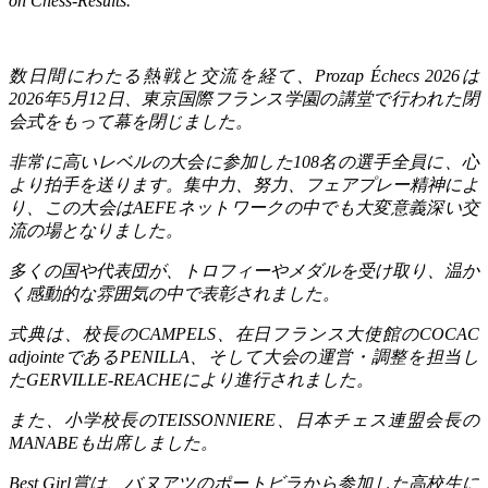
on Chess-Results.
数日間にわたる熱戦と交流を経て、
Prozap Échecs 2026
は
2026
年
5
月
12
日、東京国際フランス学園の講堂で行われた閉
会式をもって幕を閉じました。
非常に高いレベルの大会に参加した
108
名の選手全員に、心
より拍手を送ります。集中力、努力、フェアプレー精神によ
り、この大会は
AEFE
ネットワークの中でも大変意義深い交
流の場となりました。
多くの国や代表団が、トロフィーやメダルを受け取り、温か
く感動的な雰囲気の中で表彰されました。
式典は、校長の
CAMPELS
、在日フランス大使館の
COCAC
adjointe
である
PENILLA
、そして大会の運営・調整を担当し
た
GERVILLE-REACHE
により進行されました。
また、小学校長の
TEISSONNIERE
、日本チェス連盟会長の
MANABE
も出席しました。
Best Girl
賞は、バヌアツのポートビラから参加した高校生に