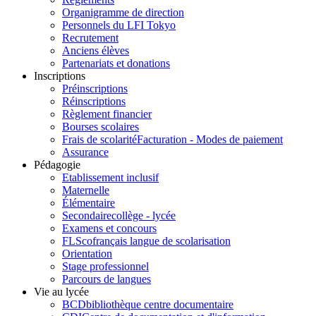
Organigramme de direction
Personnels du LFI Tokyo
Recrutement
Anciens élèves
Partenariats et donations
Inscriptions
Préinscriptions
Réinscriptions
Règlement financier
Bourses scolaires
Frais de scolarité
Facturation - Modes de paiement
Assurance
Pédagogie
Etablissement inclusif
Maternelle
Élémentaire
Secondaire
collège - lycée
Examens et concours
FLSco
français langue de scolarisation
Orientation
Stage professionnel
Parcours de langues
Vie au lycée
BCD
bibliothèque centre documentaire