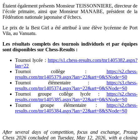
Étaient également présents Monsieur TEISSONNIERE, directeur de
l’école primaire, ainsi que Monsieur MANABE, président de la
Fédération nationale japonaise d’échecs.
Le prix de la Best Girl a été attribué à une élève lycéenne de Port
Vila, au Vanuatu.
Les résultats complets des tournois individuels et par équipes
sont disponibles sur Chess-Results :
Tournoi lycée :
https://s1.chess-results.com/tnr1405382.aspx?
lan=22
Tournoi collège :
https://s2.chess-
results.com/tnr1405379.aspx?lan=22&art=0&SNode=S0
Tournoi élémentaire :
https://s3.chess-
results.com/tnr1405374.aspx?lan=22&art=0&SNode=S0
Tournoi groupe collège lycée :
https://s2.chess-
results.com/tnr1405385.aspx?lan=22&art=0&SNode=S0
Tournoi groupe élémentaire :
https://s2.chess-
results.com/tnr1405384.aspx?lan=22&art=8&SNode=S0
After several days of competition, focus and exchange, Prozap
Chess 2026 concluded on Tuesday, May 12, 2026, with a closing