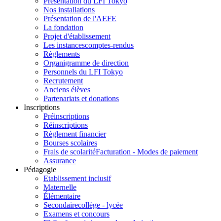
Présentation du LFI Tokyo
Nos installations
Présentation de l'AEFE
La fondation
Projet d'établissement
Les instances
comptes-rendus
Règlements
Organigramme de direction
Personnels du LFI Tokyo
Recrutement
Anciens élèves
Partenariats et donations
Inscriptions
Préinscriptions
Réinscriptions
Règlement financier
Bourses scolaires
Frais de scolarité
Facturation - Modes de paiement
Assurance
Pédagogie
Etablissement inclusif
Maternelle
Élémentaire
Secondaire
collège - lycée
Examens et concours