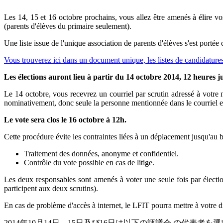
Les 14, 15 et 16 octobre prochains, vous allez être amenés à élire vos
(parents d'élèves du primaire seulement).
Une liste issue de l'unique association de parents d'élèves s'est porté
Vous trouverez ici dans un document unique, les listes de candidatures 
Les élections auront lieu à partir du 14 octobre 2014, 12 heures 
Le 14 octobre, vous recevrez un courriel par scrutin adressé à votre n
nominativement, donc seule la personne mentionnée dans le courriel est
Le vote sera clos le 16 octobre à 12h.
Cette procédure évite les contraintes liées à un déplacement jusqu'au bu
Traitement des données, anonyme et confidentiel.
Contrôle du vote possible en cas de litige.
Les deux responsables sont amenés à voter une seule fois par électio
participent aux deux scrutins).
En cas de problème d'accès à internet, le LFIT pourra mettre à votre di
2014年10月14日、15日及び16日は以下の評議会 の代表