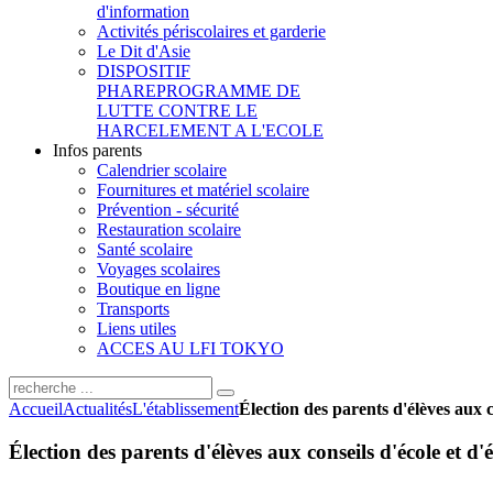
d'information
Activités périscolaires et garderie
Le Dit d'Asie
DISPOSITIF
PHARE
PROGRAMME DE
LUTTE CONTRE LE
HARCELEMENT A L'ECOLE
Infos parents
Calendrier scolaire
Fournitures et matériel scolaire
Prévention - sécurité
Restauration scolaire
Santé scolaire
Voyages scolaires
Boutique en ligne
Transports
Liens utiles
ACCES AU LFI TOKYO
Accueil
Actualités
L'établissement
Élection des parents d'élèves aux c
Élection des parents d'élèves aux conseils d'école et d'