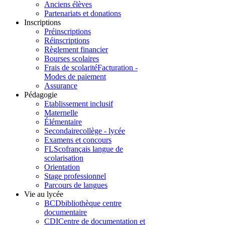
Anciens élèves
Partenariats et donations
Inscriptions
Préinscriptions
Réinscriptions
Règlement financier
Bourses scolaires
Frais de scolarité
Facturation -
Modes de paiement
Assurance
Pédagogie
Etablissement inclusif
Maternelle
Élémentaire
Secondaire
collège - lycée
Examens et concours
FLSco
français langue de
scolarisation
Orientation
Stage professionnel
Parcours de langues
Vie au lycée
BCD
bibliothèque centre
documentaire
CDI
Centre de documentation et