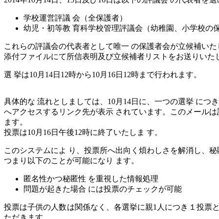
学校運営評議 会（全保護者）
幼児・初等教 育科学校管理評議会（幼稚園、小学校の
これらの評議会の代表者として唯一 の保護者会が立候補いた
添付ファイルにて所信表明及び立候補者リストをお送りいた
選 挙は10月14日12時から10月16日12時まで行われます。
具体的な 流れとしましては、10月14日に、一つの選挙 に
へアクセスするリンク先が表示 されています。このメールは
ます。
投票は10月16日午後12時に終了いたしま す。
このシステムによ り、投票所へ出向く煩わしさを解消し、
つまり以下のことが可能になり ます。
匿名性かつ秘匿性 を重視した情報処理
問題が起きた場合 には投票のチェックが可能
投票は子供の人数は関係なく、各選挙に親1人につき１投票と
ただきます。