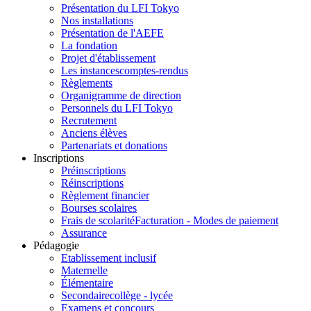
Présentation du LFI Tokyo
Nos installations
Présentation de l'AEFE
La fondation
Projet d'établissement
Les instances
comptes-rendus
Règlements
Organigramme de direction
Personnels du LFI Tokyo
Recrutement
Anciens élèves
Partenariats et donations
Inscriptions
Préinscriptions
Réinscriptions
Règlement financier
Bourses scolaires
Frais de scolarité
Facturation - Modes de paiement
Assurance
Pédagogie
Etablissement inclusif
Maternelle
Élémentaire
Secondaire
collège - lycée
Examens et concours