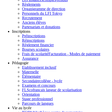
Règlements
Organigramme de direction
Personnels du LFI Tokyo
Recrutement
Anciens élèves
Partenariats et donations
Inscriptions
Préinscriptions
Réinscriptions
Règlement financier
Bourses scolaires
Frais de scolarité
Facturation - Modes de paiement
Assurance
Pédagogie
Etablissement inclusif
Maternelle
Élémentaire
Secondaire
collège - lycée
Examens et concours
FLSco
français langue de scolarisation
Orientation
Stage professionnel
Parcours de langues
Vie au lycée