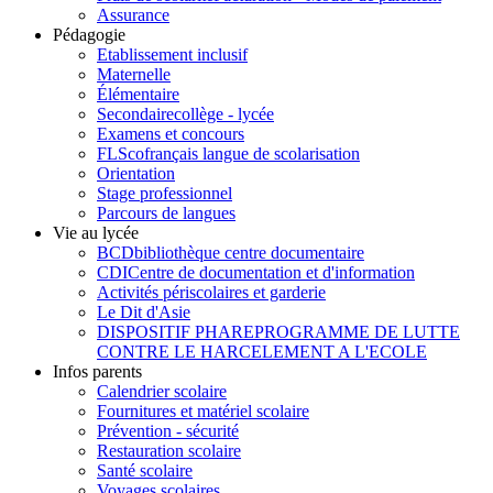
Assurance
Pédagogie
Etablissement inclusif
Maternelle
Élémentaire
Secondaire
collège - lycée
Examens et concours
FLSco
français langue de scolarisation
Orientation
Stage professionnel
Parcours de langues
Vie au lycée
BCD
bibliothèque centre documentaire
CDI
Centre de documentation et d'information
Activités périscolaires et garderie
Le Dit d'Asie
DISPOSITIF PHARE
PROGRAMME DE LUTTE
CONTRE LE HARCELEMENT A L'ECOLE
Infos parents
Calendrier scolaire
Fournitures et matériel scolaire
Prévention - sécurité
Restauration scolaire
Santé scolaire
Voyages scolaires