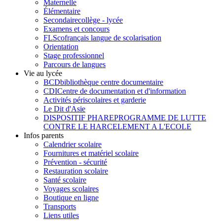
Maternelle
Élémentaire
Secondaire
collège - lycée
Examens et concours
FLSco
français langue de scolarisation
Orientation
Stage professionnel
Parcours de langues
Vie au lycée
BCD
bibliothèque centre documentaire
CDI
Centre de documentation et d'information
Activités périscolaires et garderie
Le Dit d'Asie
DISPOSITIF PHARE
PROGRAMME DE LUTTE
CONTRE LE HARCELEMENT A L'ECOLE
Infos parents
Calendrier scolaire
Fournitures et matériel scolaire
Prévention - sécurité
Restauration scolaire
Santé scolaire
Voyages scolaires
Boutique en ligne
Transports
Liens utiles