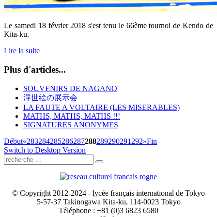
Le samedi 18 février 2018 s'est tenu le 66ème tournoi de Kendo de
Kita-ku.
Lire la suite
Plus d'articles...
SOUVENIRS DE NAGANO
浮世絵の展示会
LA FAUTE A VOLTAIRE (LES MISERABLES)
MATHS, MATHS, MATHS !!!
SIGNATURES ANONYMES
Début
«
283
284
285
286
287
288
289
290
291
292
»
Fin
Switch to Desktop Version
© Copyright 2012-2024 - lycée français international de Tokyo
5-57-37 Takinogawa Kita-ku, 114-0023 Tokyo
Téléphone : +81 (0)3 6823 6580