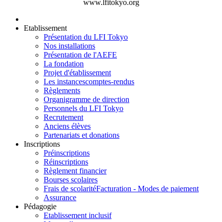
www.lfitokyo.org
Etablissement
Présentation du LFI Tokyo
Nos installations
Présentation de l'AEFE
La fondation
Projet d'établissement
Les instances
comptes-rendus
Règlements
Organigramme de direction
Personnels du LFI Tokyo
Recrutement
Anciens élèves
Partenariats et donations
Inscriptions
Préinscriptions
Réinscriptions
Règlement financier
Bourses scolaires
Frais de scolarité
Facturation - Modes de paiement
Assurance
Pédagogie
Etablissement inclusif