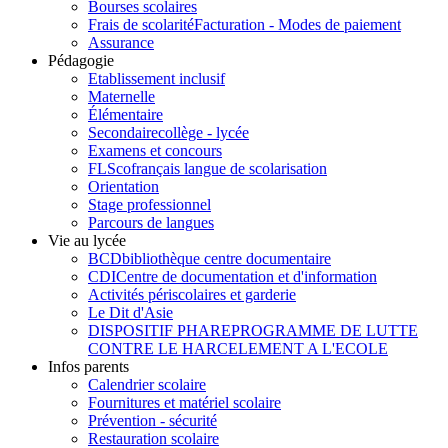
Bourses scolaires
Frais de scolarité
Facturation - Modes de paiement
Assurance
Pédagogie
Etablissement inclusif
Maternelle
Élémentaire
Secondaire
collège - lycée
Examens et concours
FLSco
français langue de scolarisation
Orientation
Stage professionnel
Parcours de langues
Vie au lycée
BCD
bibliothèque centre documentaire
CDI
Centre de documentation et d'information
Activités périscolaires et garderie
Le Dit d'Asie
DISPOSITIF PHARE
PROGRAMME DE LUTTE
CONTRE LE HARCELEMENT A L'ECOLE
Infos parents
Calendrier scolaire
Fournitures et matériel scolaire
Prévention - sécurité
Restauration scolaire