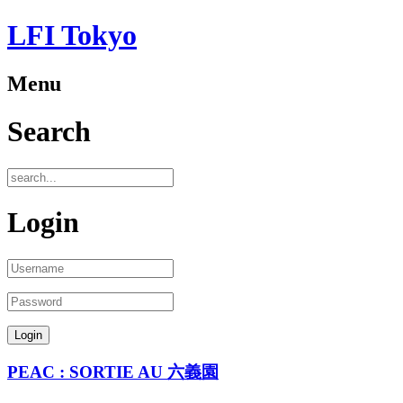
LFI Tokyo
Menu
Search
Login
PEAC : SORTIE AU 六義園