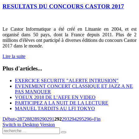
RESULTATS DU CONCOURS CASTOR 2017
Le Castor Informatique a été créé en Lituanie en 2004, et est
organisé dans 50 pays, dont la France depuis 2011. Plus de 2
millions d'élèves ont participé à diverses éditions du concours Castor
2017 dans le monde.
Lire la suite
Plus d'articles...
EXERCICE SECURITE "ALERTE INTRUSION"
EVENEMENT CONCERT CLASSIQUE ET JAZZ A NE
PAS MANQUER
VOEUX 2018 DE L’AEFE EN VIDEO
PARTICIPEZ A LA NUIT DE LA LECTURE
MANUEL TARDITS AU LFI TOKYO
Début
«
287
288
289
290
291
292
293
294
295
296
»
Fin
Switch to Desktop Version