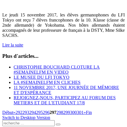
Le jeudi 15 novembre 2017, les élèves germanophones du LFI
Tokyo ont reçu 7 élèves francophones de la 10. Klasse (classe de
2nde allemande) de Yokohama. Nos hôtes allemands étaient
accompagnés de leur professeure de français à la DSTY, Mme Silke
SACHS.
Lire la suite
Plus d'articles...
CHRISTOPHE BOUCHARD CLOTURE LA
#SEMAINELFM EN VIDEO
LE MUSEE DU LFI TOKYO
LA #SEMAINELFM EN CLICHES
11 NOVEMBRE 2017, UNE JOURNÉE DE MÉMOIRE
ET D'ESPÉRANCE
REJOIGNEZ-NOUS, PARTICIPEZ AU FORUM DES
METIERS ET DE L'ETUDIANT 17/8
Début
«
292
293
294
295
296
297
298
299
300
301
»
Fin
Switch to Desktop Version