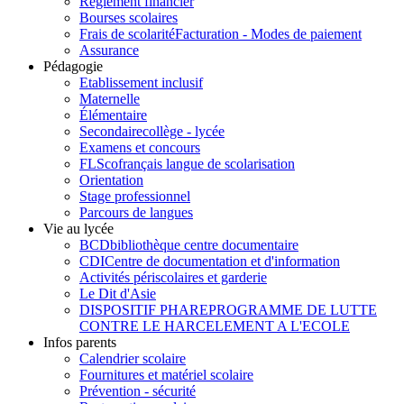
Règlement financier
Bourses scolaires
Frais de scolarité
Facturation - Modes de paiement
Assurance
Pédagogie
Etablissement inclusif
Maternelle
Élémentaire
Secondaire
collège - lycée
Examens et concours
FLSco
français langue de scolarisation
Orientation
Stage professionnel
Parcours de langues
Vie au lycée
BCD
bibliothèque centre documentaire
CDI
Centre de documentation et d'information
Activités périscolaires et garderie
Le Dit d'Asie
DISPOSITIF PHARE
PROGRAMME DE LUTTE
CONTRE LE HARCELEMENT A L'ECOLE
Infos parents
Calendrier scolaire
Fournitures et matériel scolaire
Prévention - sécurité