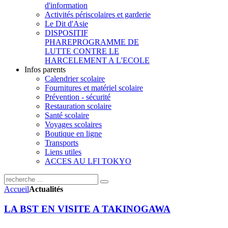
d'information
Activités périscolaires et garderie
Le Dit d'Asie
DISPOSITIF
PHARE
PROGRAMME DE
LUTTE CONTRE LE
HARCELEMENT A L'ECOLE
Infos parents
Calendrier scolaire
Fournitures et matériel scolaire
Prévention - sécurité
Restauration scolaire
Santé scolaire
Voyages scolaires
Boutique en ligne
Transports
Liens utiles
ACCES AU LFI TOKYO
Accueil
Actualités
LA BST EN VISITE A TAKINOGAWA