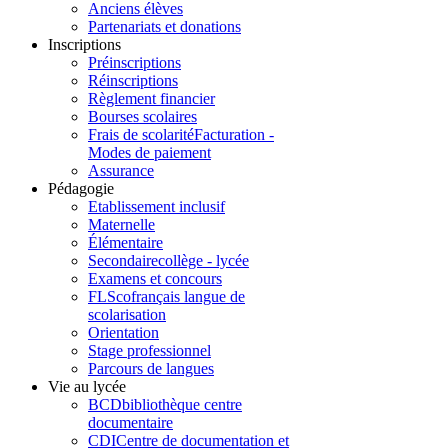
Anciens élèves
Partenariats et donations
Inscriptions
Préinscriptions
Réinscriptions
Règlement financier
Bourses scolaires
Frais de scolarité
Facturation -
Modes de paiement
Assurance
Pédagogie
Etablissement inclusif
Maternelle
Élémentaire
Secondaire
collège - lycée
Examens et concours
FLSco
français langue de
scolarisation
Orientation
Stage professionnel
Parcours de langues
Vie au lycée
BCD
bibliothèque centre
documentaire
CDI
Centre de documentation et