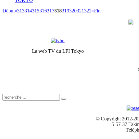
TOKYO
Début
«
313
314
315
316
317
318
319
320
321
322
»
Fin
La web TV du LFI Tokyo
© Copyright 2012-2024
5-57-37 Taki
Téléph