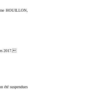
ar Mme HOUILLON,
ars 2017.
 on été suspendues