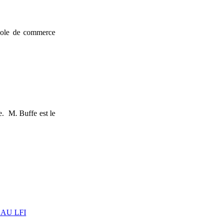
école de commerce
e. M. Buffe est le
AU LFI