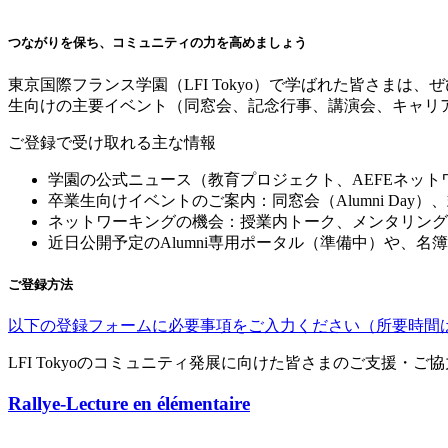
つながりを保ち、コミュニティの力を高めましょう
東京国際フランス学園（
LFI Tokyo
）で学ばれた皆さまは、ぜ
生向けの主要イベント（同窓会、記念行事、講演会、キャリ
ご登録で受け取れる主な情報
学園の公式ニュース（教育プロジェクト、
AEFE
ネット
卒業生向けイベントのご案内：同窓会（
Alumni Day
）、
ネットワーキングの機会：授業内トーク、メンタリング
近日公開予定の
Alumni
専用ポータル（準備中）や、名簿
ご登録方法
以下の登録フォームに必要事項をご入力ください（所要時間
LFI Tokyo
のコミュニティ発展に向けた皆さまのご支援・ご協
Rallye-Lecture en élémentaire