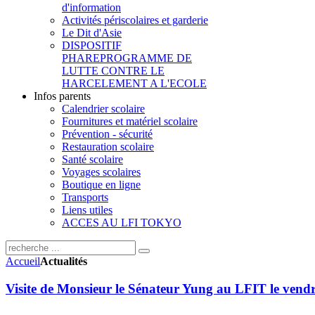
d'information
Activités périscolaires et garderie
Le Dit d'Asie
DISPOSITIF
PHARE
PROGRAMME DE
LUTTE CONTRE LE
HARCELEMENT A L'ECOLE
Infos parents
Calendrier scolaire
Fournitures et matériel scolaire
Prévention - sécurité
Restauration scolaire
Santé scolaire
Voyages scolaires
Boutique en ligne
Transports
Liens utiles
ACCES AU LFI TOKYO
Accueil
Actualités
Visite de Monsieur le Sénateur Yung au LFIT le vendr