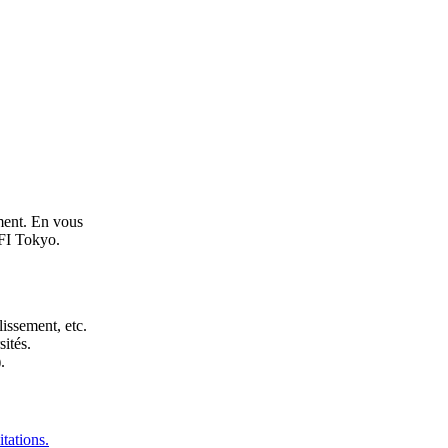
ement. En vous
LFI Tokyo.
issement, etc.
sités.
.
tations.