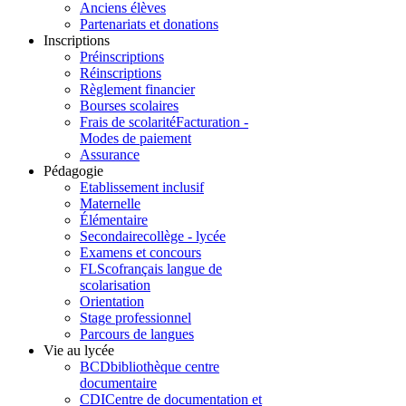
Anciens élèves
Partenariats et donations
Inscriptions
Préinscriptions
Réinscriptions
Règlement financier
Bourses scolaires
Frais de scolarité
Facturation -
Modes de paiement
Assurance
Pédagogie
Etablissement inclusif
Maternelle
Élémentaire
Secondaire
collège - lycée
Examens et concours
FLSco
français langue de
scolarisation
Orientation
Stage professionnel
Parcours de langues
Vie au lycée
BCD
bibliothèque centre
documentaire
CDI
Centre de documentation et