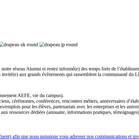
 notre réseau Alumni et restez informé(e) des temps forts de l’établiss
rez invité(e) aux grands événements qui rassemblent la communauté du 
ayonnement AEFE, vie du campus).
iens, cérémonies, conférences, rencontres métiers, anniversaires d’établ
s/emplois pour les élèves, partenariats avec les entreprises et les univer
et aux ressources dédiées (annuaire, informations pratiques, témoignages)
sent) afin que nous puissions vous adresser nos communications et invi