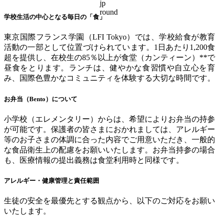
学校生活の中心となる毎日の「食」
東京国際フランス学園（
LFI Tokyo
）では、学校給食が教育
活動の一部として位置づけられています。
1
日あたり
1,200
食
超を提供し、在校生の
85
％以上が食堂（カンティーン）
**
で
昼食をとります。ランチは、健やかな食習慣や自立心を育
み、国際色豊かなコミュニティを体験する大切な時間です。
お弁当（
Bento
）について
小学校（エレメンタリー）からは、希望によりお弁当の持参
が可能です。保護者の皆さまにおかれましては、アレルギー
等のお子さまの体調に合った内容でご用意いただき、一般的
な食品衛生上の配慮をお願いいたします。お弁当持参の場合
も、医療情報の提出義務は食堂利用時と同様です。
アレルギー・健康管理と責任範囲
生徒の安全を最優先とする観点から、以下のご対応をお願い
いたします。