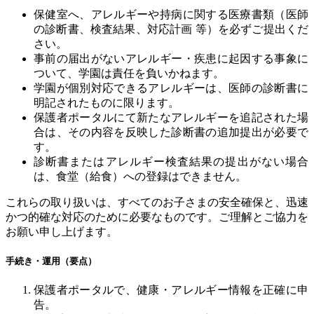
保健室へ、アレルギーや持病に関する医療書類（医師
の診断書、検査結果、対応計画
等）を必ずご提出くだ
さい。
事前の届出がないアレルギー・疾患に起因する事象に
ついて、学園は責任を負いかねます。
学園が個別対応できるアレルギーは、医師の診断書に
明記されたものに限ります。
保護者ポータルにて新たなアレルギーを追記された場
合は、その内容を反映した診断書の追加提出が必要で
す。
診断書またはアレルギー検査結果の提出がない場合
は、食堂（給食）への登録はできません。
これらの取り扱いは、すべてのお子さまの安全確保と、迅速
かつ的確な対応のために必要なものです。ご理解とご協力を
お願い申し上げます。
手続き・運用（要点）
保護者ポータルで、健康・アレルギー情報を正確に申
告。