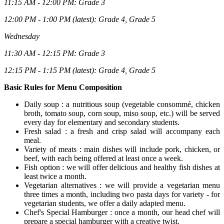
11:15 AM - 12:00 PM: Grade 3
12:00 PM - 1:00 PM (latest): Grade 4, Grade 5
Wednesday
11:30 AM - 12:15 PM: Grade 3
12:15 PM - 1:15 PM (latest): Grade 4, Grade 5
Basic Rules for Menu Composition
Daily soup : a nutritious soup (vegetable consommé, chicken
broth, tomato soup, corn soup, miso soup, etc.) will be served
every day for elementary and secondary students.
Fresh salad : a fresh and crisp salad will accompany each
meal.
Variety of meats : main dishes will include pork, chicken, or
beef, with each being offered at least once a week.
Fish option : we will offer delicious and healthy fish dishes at
least twice a month.
Vegetarian alternatives : we will provide a vegetarian menu
three times a month, including two pasta days for variety - for
vegetarian students, we offer a daily adapted menu.
Chef's Special Hamburger : once a month, our head chef will
prepare a special hamburger with a creative twist.