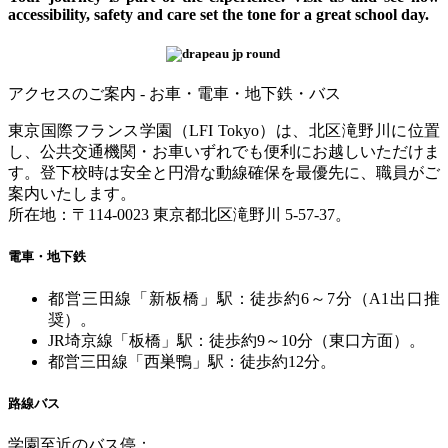
accessibility, safety and care set the tone for a great school day.
アクセスのご案内 - お車・電車・地下鉄・バス
東京国際フランス学園（
LFI Tokyo
）は、北区滝野川に位置
し、公共交通機関・お車いずれでも便利にお越しいただけま
す。登下校時は安全と円滑な動線確保を最優先に、職員がご
案内いたします。
所在地：〒
114-0023
東京都北区滝野川
5-57-37
。
電車・地下鉄
都営三田線「新板橋」駅：徒歩約
6
～
7
分（
A1
出口推
奨）。
JR
埼京線「板橋」駅：徒歩約
9
～
10
分（東口方面）。
都営三田線「西巣鴨」駅：徒歩約
12
分。
路線バス
学園至近のバス停：