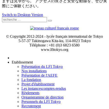
まずは見学から。
アクセスの良さと安全な動線を、ぜひ実
際にご体験ください。
Switch to Desktop Version
© Copyright 2012-2024 - lycée français international de Tokyo
5-57-37 Takinogawa Kita-ku, 114-0023 Tokyo
Téléphone : +81 (0)3 6823 6580
www.lfitokyo.org
Etablissement
Présentation du LFI Tokyo
Nos installations
Présentation de l'AEFE
La fondation
Projet d'établissement
Les instances
comptes-rendus
Règlements
Organigramme de direction
Personnels du LFI Tokyo
Recrutement