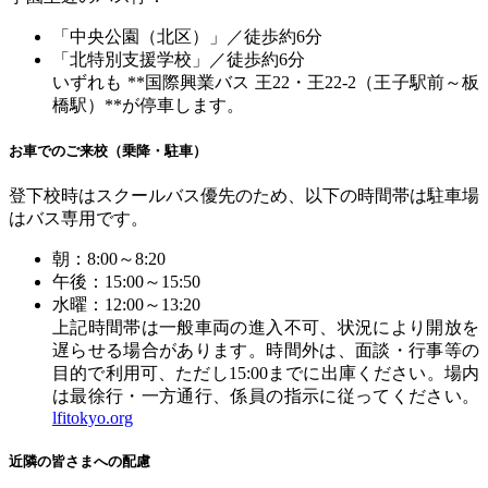
「中央公園（北区）」／徒歩約
6
分
「北特別支援学校」／徒歩約
6
分
いずれも
**
国際興業バス
王
22
・王
22-2
（王子駅前～板
橋駅）
**
が停車します。
お車でのご来校（乗降・駐車）
登下校時はスクールバス優先のため、以下の時間帯は駐車場
はバス専用です。
朝：
8:00
～
8:20
午後：
15:00
～
15:50
水曜：
12:00
～
13:20
上記時間帯は一般車両の進入不可、状況により開放を
遅らせる場合があります。時間外は、面談・行事等の
目的で利用可、ただし
15:00
までに出庫ください。場内
は最徐行・一方通行、係員の指示に従ってください。
lfitokyo.org
近隣の皆さまへの配慮