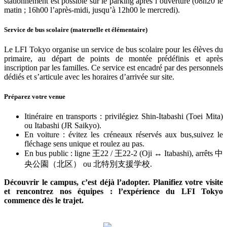
stationnement est possible sur le parking après l’ouverture (08h20 le
matin ; 16h00 l’après-midi, jusqu’à 12h00 le mercredi).
Service de bus scolaire (maternelle et élémentaire)
Le LFI Tokyo organise un service de bus scolaire pour les élèves du
primaire, au départ de points de montée prédéfinis et après
inscription par les familles. Ce service est encadré par des personnels
dédiés et s’articule avec les horaires d’arrivée sur site.
Préparez votre venue
Itinéraire en transports : privilégiez Shin-Itabashi (Toei Mita)
ou Itabashi (JR Saikyo).
En voiture : évitez les créneaux réservés aux bus,suivez le
fléchage sens unique et roulez au pas.
En bus public : ligne
王
22 /
王
22-2 (Oji
↔
Itabashi), arrêts
中
央公園（北区）
ou
北特別支援学校
.
Découvrir le campus, c’est déjà l’adopter. Planifiez votre visite
et rencontrez nos équipes : l’expérience du LFI Tokyo
commence dès le trajet.