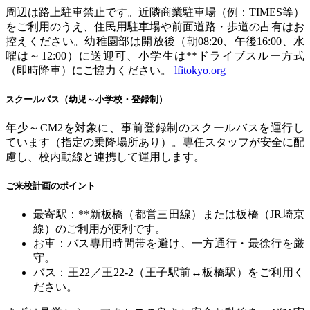
周辺は路上駐車禁止です。近隣商業駐車場（例：
TIMES
等）
をご利用のうえ、住民用駐車場や前面道路・歩道の占有はお
控えください。幼稚園部は開放後（朝0
8:20
、午後
16:00
、水
曜は～
12:00
）に送迎可、小学生は
**
ドライブスルー方式
（即時降車）にご協力ください。
lfitokyo.org
スクールバス（幼児～小学校・登録制）
年少～
CM2
を対象に、事前登録制のスクールバスを運行し
ています（指定の乗降場所あり）。専任スタッフが安全に配
慮し、校内動線と連携して運用します。
ご来校計画のポイント
最寄駅：
**
新板橋（都営三田線）または板橋（
JR
埼京
線）
のご利用が便利です。
お車：バス専用時間帯を避け、一方通行・最徐行を厳
守。
バス：王
22
／王
22-2
（王子駅前↔板橋駅）をご利用く
ださい。