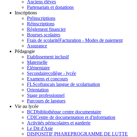
Anciens élèves
Partenariats et donations
Inscriptions
Préinscriptions
Réinscriptions
Règlement financier
Bourses scolaires
Frais de scolarité
Facturation - Modes de paiement
Assurance
Pédagogie
Etablissement inclusif
Maternelle
Élémentaire
Secondaire
collège - lycée
Examens et concours
FLSco
français langue de scolarisation
Orientation
Stage professionnel
Parcours de langues
Vie au lycée
BCD
bibliothèque centre documentaire
CDI
Centre de documentation et d'information
Activités périscolaires et garderie
Le Dit d'Asie
DISPOSITIF PHARE
PROGRAMME DE LUTTE