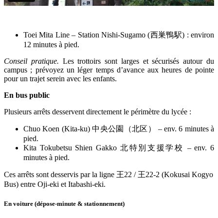
Toei Mita Line – Station Nishi-Sugamo (
西巣鴨駅
) : environ
12 minutes à pied.
Conseil pratique.
Les trottoirs sont larges et sécurisés autour du
campus ; prévoyez un léger temps d’avance aux heures de pointe
pour un trajet serein avec les enfants.
En bus public
Plusieurs arrêts desservent directement le périmètre du lycée :
Chuo Koen (Kita-ku)
中央公園（北区）
– env. 6 minutes à
pied.
Kita Tokubetsu Shien Gakko
北特別支援学校
– env. 6
minutes à pied.
Ces arrêts sont desservis par la ligne
王
22 /
王
22-2 (Kokusai Kogyo
Bus) entre Oji-eki et Itabashi-eki.
En voiture (dépose-minute & stationnement)