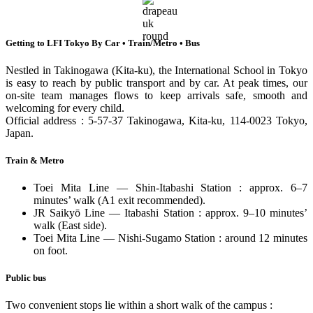
Getting to LFI Tokyo By Car • Train/Metro • Bus
Nestled in Takinogawa (Kita-ku), the International School in Tokyo
is easy to reach by public transport and by car. At peak times, our
on-site team manages flows to keep arrivals safe, smooth and
welcoming for every child.
Official address : 5-57-37 Takinogawa, Kita-ku, 114-0023 Tokyo,
Japan.
Train & Metro
Toei Mita Line — Shin-Itabashi Station : approx. 6–7
minutes’ walk (A1 exit recommended).
JR Saikyō Line — Itabashi Station : approx. 9–10 minutes’
walk (East side).
Toei Mita Line — Nishi-Sugamo Station : around 12 minutes
on foot.
Public bus
Two convenient stops lie within a short walk of the campus :