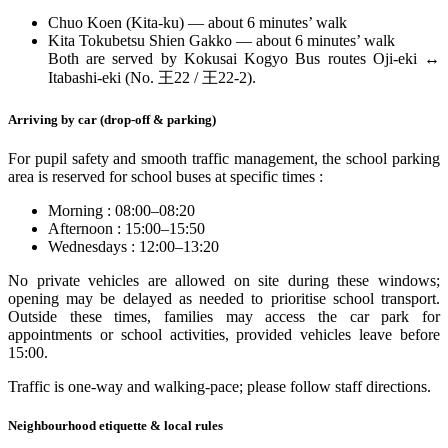
Chuo Koen (Kita-ku) — about 6 minutes’ walk
Kita Tokubetsu Shien Gakko — about 6 minutes’ walk
Both are served by Kokusai Kogyo Bus routes Oji-eki
↔
Itabashi-eki (No.
王
22 /
王
22-2).
Arriving by car (drop-off & parking)
For pupil safety and smooth traffic management, the school parking
area is reserved for school buses at specific times :
Morning : 08:00–08:20
Afternoon : 15:00–15:50
Wednesdays : 12:00–13:20
No private vehicles are allowed on site during these windows;
opening may be delayed as needed to prioritise school transport.
Outside these times, families may access the car park for
appointments or school activities, provided vehicles leave before
15:00.
Traffic is one-way and walking-pace; please follow staff directions.
Neighbourhood etiquette & local rules