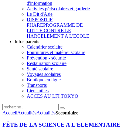
d'information
Activités périscolaires et garderie
Le Dit d'Asie
DISPOSITIF
PHARE
PROGRAMME DE
LUTTE CONTRE LE
HARCELEMENT A L'ECOLE
Infos parents
Calendrier scolaire
Fournitures et matériel scolaire
Prévention - sécurité
Restauration scolaire
Santé scolaire
Voyages scolaires
Boutique en ligne
Transports
Liens utiles
ACCES AU LFI TOKYO
Accueil
Actualités
Actualités
Secondaire
FÊTE DE LA SCIENCE A L'ELEMENTAIRE