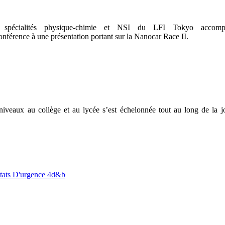
spécialités physique-chimie et NSI du LFI Tokyo accomp
rence à une présentation portant sur la Nanocar Race II.
 niveaux au collège et au lycée s’est échelonnée tout au long de la 
tats D'urgence 4d&b