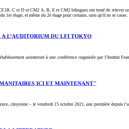
es CE1B, C et D et CM2 A, B, E et CM2 bilingues ont tenté de relever un 
du 1er étage, et même du 2è étage pour certains, sans qu'il ne se casse.
 A L’AUDITORIUM DU LFI TOKYO
ablissement assisteront à une conférence organisée par l’Institut Fra
UMANITAIRES ICI ET MAINTENANT"
rrence, citoyenne – le vendredi 15 octobre 2021, une première depuis l’