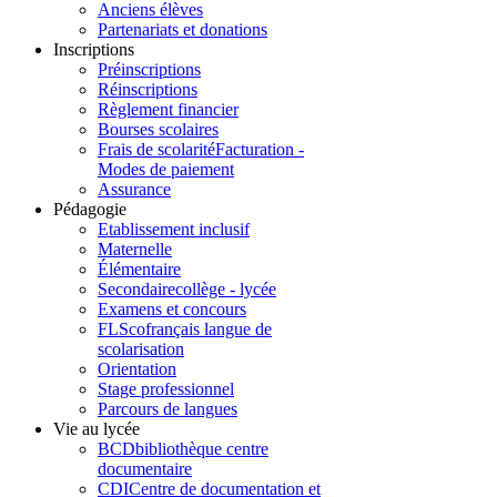
Anciens élèves
Partenariats et donations
Inscriptions
Préinscriptions
Réinscriptions
Règlement financier
Bourses scolaires
Frais de scolarité
Facturation -
Modes de paiement
Assurance
Pédagogie
Etablissement inclusif
Maternelle
Élémentaire
Secondaire
collège - lycée
Examens et concours
FLSco
français langue de
scolarisation
Orientation
Stage professionnel
Parcours de langues
Vie au lycée
BCD
bibliothèque centre
documentaire
CDI
Centre de documentation et