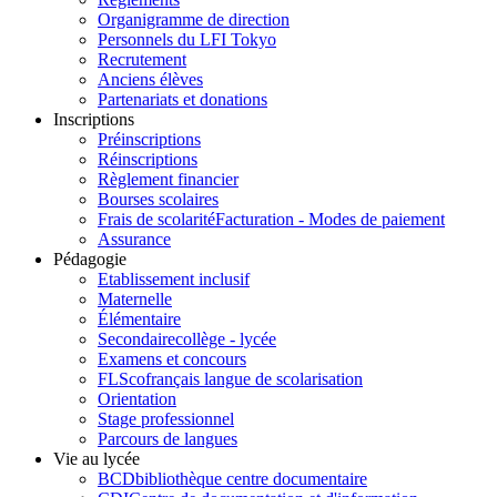
Organigramme de direction
Personnels du LFI Tokyo
Recrutement
Anciens élèves
Partenariats et donations
Inscriptions
Préinscriptions
Réinscriptions
Règlement financier
Bourses scolaires
Frais de scolarité
Facturation - Modes de paiement
Assurance
Pédagogie
Etablissement inclusif
Maternelle
Élémentaire
Secondaire
collège - lycée
Examens et concours
FLSco
français langue de scolarisation
Orientation
Stage professionnel
Parcours de langues
Vie au lycée
BCD
bibliothèque centre documentaire