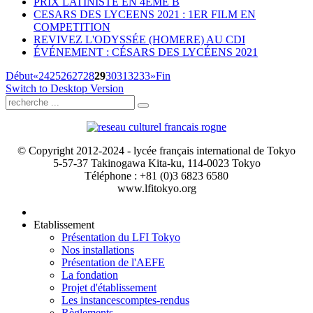
PRIX LATINISTE EN 4EME B
CESARS DES LYCEENS 2021 : 1ER FILM EN
COMPETITION
REVIVEZ L'ODYSSÉE (HOMERE) AU CDI
ÉVÉNEMENT : CÉSARS DES LYCÉENS 2021
Début
«
24
25
26
27
28
29
30
31
32
33
»
Fin
Switch to Desktop Version
© Copyright 2012-2024 - lycée français international de Tokyo
5-57-37 Takinogawa Kita-ku, 114-0023 Tokyo
Téléphone : +81 (0)3 6823 6580
www.lfitokyo.org
Etablissement
Présentation du LFI Tokyo
Nos installations
Présentation de l'AEFE
La fondation
Projet d'établissement
Les instances
comptes-rendus
Règlements