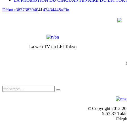
LA PROMOTION DU CINQUANTENAIRE DU LFI TOK
Début
«
36
37
38
39
40
41
42
43
44
45
»
Fin
La web TV du LFI Tokyo
© Copyright 2012-2024
5-57-37 Taki
Téléph