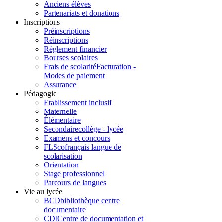
Anciens élèves
Partenariats et donations
Inscriptions
Préinscriptions
Réinscriptions
Règlement financier
Bourses scolaires
Frais de scolarité
Facturation -
Modes de paiement
Assurance
Pédagogie
Etablissement inclusif
Maternelle
Élémentaire
Secondaire
collège - lycée
Examens et concours
FLSco
français langue de
scolarisation
Orientation
Stage professionnel
Parcours de langues
Vie au lycée
BCD
bibliothèque centre
documentaire
CDI
Centre de documentation et