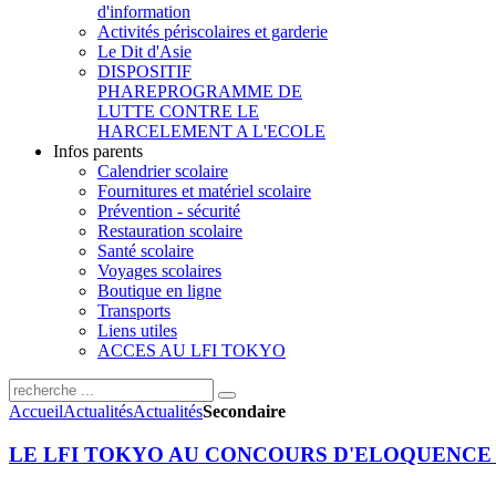
d'information
Activités périscolaires et garderie
Le Dit d'Asie
DISPOSITIF
PHARE
PROGRAMME DE
LUTTE CONTRE LE
HARCELEMENT A L'ECOLE
Infos parents
Calendrier scolaire
Fournitures et matériel scolaire
Prévention - sécurité
Restauration scolaire
Santé scolaire
Voyages scolaires
Boutique en ligne
Transports
Liens utiles
ACCES AU LFI TOKYO
Accueil
Actualités
Actualités
Secondaire
LE LFI TOKYO AU CONCOURS D'ELOQUENCE 