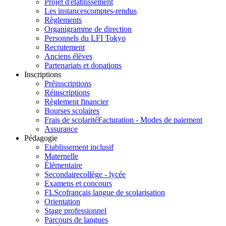
Projet d'établissement
Les instances
comptes-rendus
Règlements
Organigramme de direction
Personnels du LFI Tokyo
Recrutement
Anciens élèves
Partenariats et donations
Inscriptions
Préinscriptions
Réinscriptions
Règlement financier
Bourses scolaires
Frais de scolarité
Facturation - Modes de paiement
Assurance
Pédagogie
Etablissement inclusif
Maternelle
Élémentaire
Secondaire
collège - lycée
Examens et concours
FLSco
français langue de scolarisation
Orientation
Stage professionnel
Parcours de langues