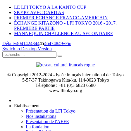
LE LFI TOKYO A LA KANTO CUP
SKYPE AVEC CARITAS
PREMIER ECHANGE FRANCO-AMERICAIN
ÉCHANGE KITAZONO - LFI TOKYO 2016 - 2017,
PREMIERE PARTIE
MANNEQUIN CHALLENGE AU SECONDAIRE
Début
«
40
41
42
43
44
45
46
47
48
49
»
Fin
Switch to Desktop Version
© Copyright 2012-2024 - lycée français international de Tokyo
5-57-37 Takinogawa Kita-ku, 114-0023 Tokyo
Téléphone : +81 (0)3 6823 6580
www.lfitokyo.org
Etablissement
Présentation du LFI Tokyo
Nos installations
Présentation de l'AEFE
La fondation