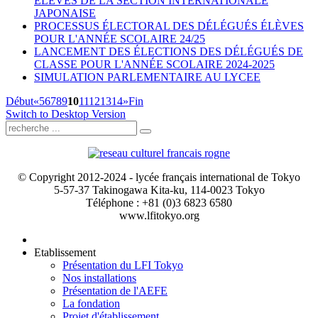
ÉLÈVES DE LA SECTION INTERNATIONALE
JAPONAISE
PROCESSUS ÉLECTORAL DES DÉLÉGUÉS ÉLÈVES
POUR L'ANNÉE SCOLAIRE 24/25
LANCEMENT DES ÉLECTIONS DES DÉLÉGUÉS DE
CLASSE POUR L'ANNÉE SCOLAIRE 2024-2025
SIMULATION PARLEMENTAIRE AU LYCEE
Début
«
5
6
7
8
9
10
11
12
13
14
»
Fin
Switch to Desktop Version
© Copyright 2012-2024 - lycée français international de Tokyo
5-57-37 Takinogawa Kita-ku, 114-0023 Tokyo
Téléphone : +81 (0)3 6823 6580
www.lfitokyo.org
Etablissement
Présentation du LFI Tokyo
Nos installations
Présentation de l'AEFE
La fondation
Projet d'établissement