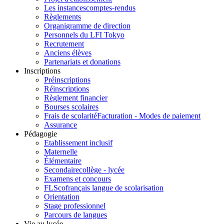
Les instances
comptes-rendus
Règlements
Organigramme de direction
Personnels du LFI Tokyo
Recrutement
Anciens élèves
Partenariats et donations
Inscriptions
Préinscriptions
Réinscriptions
Règlement financier
Bourses scolaires
Frais de scolarité
Facturation - Modes de paiement
Assurance
Pédagogie
Etablissement inclusif
Maternelle
Élémentaire
Secondaire
collège - lycée
Examens et concours
FLSco
français langue de scolarisation
Orientation
Stage professionnel
Parcours de langues
Vie au lycée