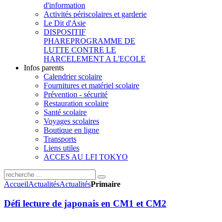
d'information
Activités périscolaires et garderie
Le Dit d'Asie
DISPOSITIF
PHARE
PROGRAMME DE
LUTTE CONTRE LE
HARCELEMENT A L'ECOLE
Infos parents
Calendrier scolaire
Fournitures et matériel scolaire
Prévention - sécurité
Restauration scolaire
Santé scolaire
Voyages scolaires
Boutique en ligne
Transports
Liens utiles
ACCES AU LFI TOKYO
Accueil
Actualités
Actualités
Primaire
Défi lecture de japonais en CM1 et CM2