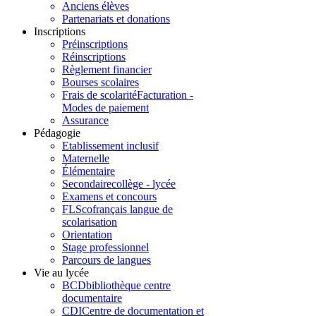
Anciens élèves
Partenariats et donations
Inscriptions
Préinscriptions
Réinscriptions
Règlement financier
Bourses scolaires
Frais de scolarité
Facturation -
Modes de paiement
Assurance
Pédagogie
Etablissement inclusif
Maternelle
Élémentaire
Secondaire
collège - lycée
Examens et concours
FLSco
français langue de
scolarisation
Orientation
Stage professionnel
Parcours de langues
Vie au lycée
BCD
bibliothèque centre
documentaire
CDI
Centre de documentation et