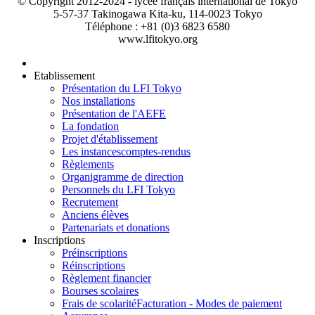
© Copyright 2012-2024 - lycée français international de Tokyo
5-57-37 Takinogawa Kita-ku, 114-0023 Tokyo
Téléphone : +81 (0)3 6823 6580
www.lfitokyo.org
Etablissement
Présentation du LFI Tokyo
Nos installations
Présentation de l'AEFE
La fondation
Projet d'établissement
Les instances
comptes-rendus
Règlements
Organigramme de direction
Personnels du LFI Tokyo
Recrutement
Anciens élèves
Partenariats et donations
Inscriptions
Préinscriptions
Réinscriptions
Règlement financier
Bourses scolaires
Frais de scolarité
Facturation - Modes de paiement