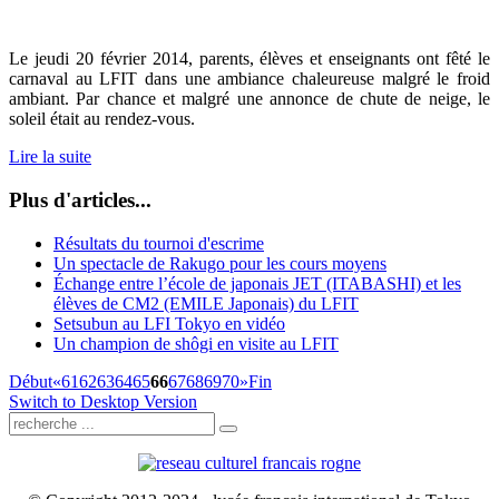
Le jeudi 20 février 2014, parents, élèves et enseignants ont fêté le
carnaval au LFIT dans une ambiance chaleureuse malgré le froid
ambiant. Par chance et malgré une annonce de chute de neige, le
soleil était au rendez-vous.
Lire la suite
Plus d'articles...
Résultats du tournoi d'escrime
Un spectacle de Rakugo pour les cours moyens
Échange entre l’école de japonais JET (ITABASHI) et les
élèves de CM2 (EMILE Japonais) du LFIT
Setsubun au LFI Tokyo en vidéo
Un champion de shôgi en visite au LFIT
Début
«
61
62
63
64
65
66
67
68
69
70
»
Fin
Switch to Desktop Version