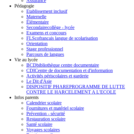
Assurance
Pédagogie
Etablissement inclusif
Maternelle
Élémentaire
Secondaire
collège - lycée
Examens et concours
FLSco
français langue de scolarisation
Orientation
Stage professionnel
Parcours de langues
Vie au lycée
BCD
bibliothèque centre documentaire
CDI
Centre de documentation et d'information
Activités périscolaires et garderie
Le Dit d'Asie
DISPOSITIF PHARE
PROGRAMME DE LUTTE
CONTRE LE HARCELEMENT A L'ECOLE
Infos parents
Calendrier scolaire
Fournitures et matériel scolaire
Prévention - sécurité
Restauration scolaire
Santé scolaire
Voyages scolaires