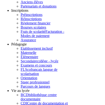
Anciens élèves
Partenariats et donations
Inscriptions
Préinscriptions
Réinscriptions
Règlement financier
Bourses scolaires
Frais de scolarité
Facturation -
Modes de paiement
Assurance
Pédagogie
Etablissement inclusif
Maternelle
Élémentaire
Secondaire
collège - lycée
Examens et concours
FLSco
français langue de
scolarisation
Orientation
Stage professionnel
Parcours de langues
Vie au lycée
BCD
bibliothèque centre
documentaire
CDI
Centre de documentation et