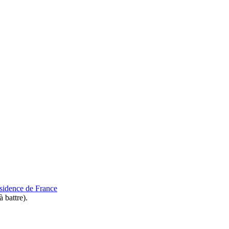
Résidence de France
 battre).