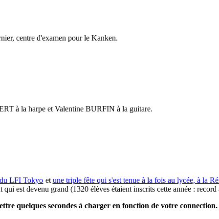
rnier, centre d'examen pour le Kanken.
T à la harpe et Valentine BURFIN à la guitare.
s du LFI Tokyo
et
une triple fête qui s'est tenue à la fois au lycée, à la 
t qui est devenu grand (1320 élèves étaient inscrits cette année : record à
ttre quelques secondes à charger en fonction de votre connection.