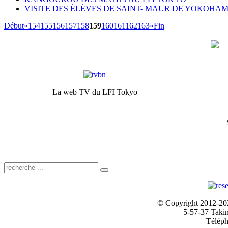
VISITE DES ÉLÈVES DE SAINT- MAUR DE YOKOHAMA
Début
«
154
155
156
157
158
159
160
161
162
163
»
Fin
La web TV du LFI Tokyo
© Copyright 2012-2024
5-57-37 Taki
Téléph