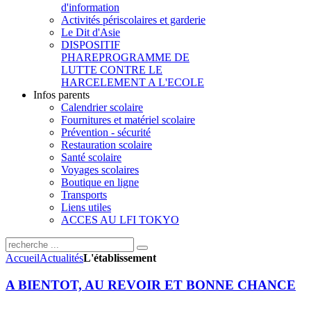
d'information
Activités périscolaires et garderie
Le Dit d'Asie
DISPOSITIF
PHARE
PROGRAMME DE
LUTTE CONTRE LE
HARCELEMENT A L'ECOLE
Infos parents
Calendrier scolaire
Fournitures et matériel scolaire
Prévention - sécurité
Restauration scolaire
Santé scolaire
Voyages scolaires
Boutique en ligne
Transports
Liens utiles
ACCES AU LFI TOKYO
Accueil
Actualités
L'établissement
A BIENTOT, AU REVOIR ET BONNE CHANCE