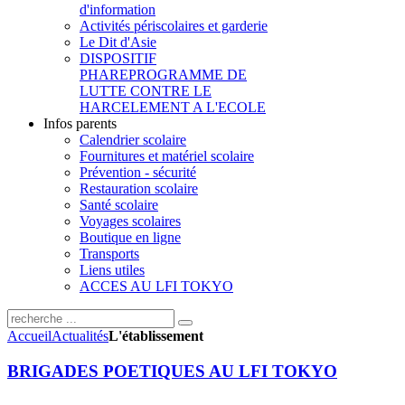
d'information
Activités périscolaires et garderie
Le Dit d'Asie
DISPOSITIF
PHARE
PROGRAMME DE
LUTTE CONTRE LE
HARCELEMENT A L'ECOLE
Infos parents
Calendrier scolaire
Fournitures et matériel scolaire
Prévention - sécurité
Restauration scolaire
Santé scolaire
Voyages scolaires
Boutique en ligne
Transports
Liens utiles
ACCES AU LFI TOKYO
Accueil
Actualités
L'établissement
BRIGADES POETIQUES AU LFI TOKYO