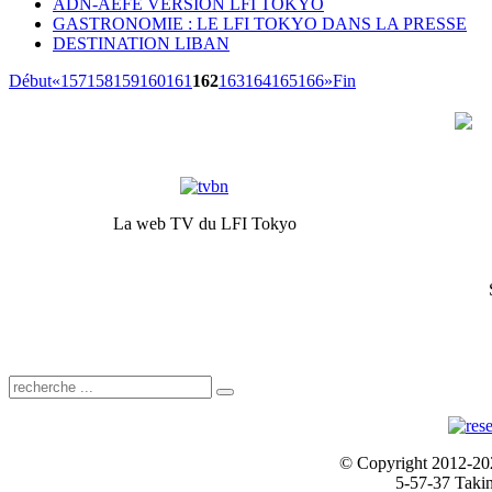
ADN-AEFE VERSION LFI TOKYO
GASTRONOMIE : LE LFI TOKYO DANS LA PRESSE
DESTINATION LIBAN
Début
«
157
158
159
160
161
162
163
164
165
166
»
Fin
La web TV du LFI Tokyo
© Copyright 2012-2024
5-57-37 Taki