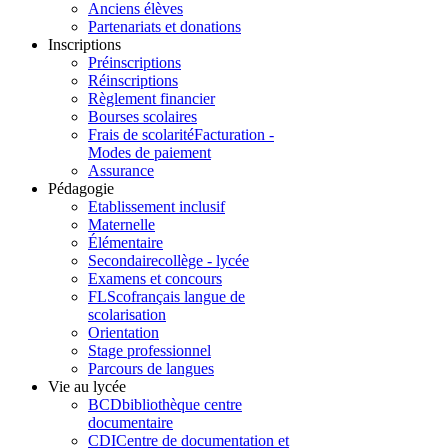
Anciens élèves
Partenariats et donations
Inscriptions
Préinscriptions
Réinscriptions
Règlement financier
Bourses scolaires
Frais de scolarité
Facturation -
Modes de paiement
Assurance
Pédagogie
Etablissement inclusif
Maternelle
Élémentaire
Secondaire
collège - lycée
Examens et concours
FLSco
français langue de
scolarisation
Orientation
Stage professionnel
Parcours de langues
Vie au lycée
BCD
bibliothèque centre
documentaire
CDI
Centre de documentation et