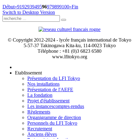
Début
«
91
92
93
94
95
96
97
98
99
100
»
Fin
Switch to Desktop Version
© Copyright 2012-2024 - lycée français international de Tokyo
5-57-37 Takinogawa Kita-ku, 114-0023 Tokyo
Téléphone : +81 (0)3 6823 6580
www.lfitokyo.org
Etablissement
Présentation du LFI Tokyo
Nos installations
Présentation de l'AEFE
La fondation
Projet d'établissement
Les instances
comptes-rendus
Règlements
Organigramme de direction
Personnels du LFI Tokyo
Recrutement
Anciens élèves