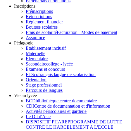
Partenariats et donations
Inscriptions
Préinscriptions
Réinscriptions
Règlement financier
Bourses scolaires
Frais de scolarité
Facturation - Modes de paiement
Assurance
Pédagogie
Etablissement inclusif
Maternelle
Élémentaire
Secondaire
collège - lycée
Examens et concours
FLSco
français langue de scolarisation
Orientation
Stage professionnel
Parcours de langues
Vie au lycée
BCD
bibliothèque centre documentaire
CDI
Centre de documentation et d'information
Activités périscolaires et garderie
Le Dit d'Asie
DISPOSITIF PHARE
PROGRAMME DE LUTTE
CONTRE LE HARCELEMENT A L'ECOLE