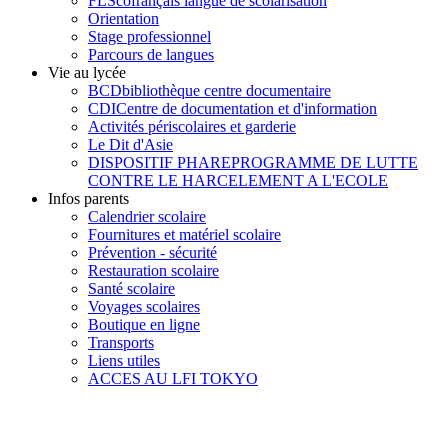
FLSco
français langue de scolarisation
Orientation
Stage professionnel
Parcours de langues
Vie au lycée
BCD
bibliothèque centre documentaire
CDI
Centre de documentation et d'information
Activités périscolaires et garderie
Le Dit d'Asie
DISPOSITIF PHARE
PROGRAMME DE LUTTE
CONTRE LE HARCELEMENT A L'ECOLE
Infos parents
Calendrier scolaire
Fournitures et matériel scolaire
Prévention - sécurité
Restauration scolaire
Santé scolaire
Voyages scolaires
Boutique en ligne
Transports
Liens utiles
ACCES AU LFI TOKYO