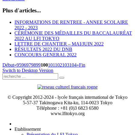
Plus d'articles...
INFORMATIONS DE RENTREE - ANNEE SCOLAIRE
2022 - 2023
CÉRÉMONIE DES MÉDAILLES DU BACCALAURÉAT
2022 AU LFI TOKYO
LETTRE DE CHANTIER – MAI/JUIN 2022
RÉSULTATS 2022 DU DNB
CONCOURS GENERAL 2022
Début
«
95
96
97
98
99
100
101
102
103
104
»
Fin
Switch to Desktop Version
© Copyright 2012-2024 - lycée français international de Tokyo
5-57-37 Takinogawa Kita-ku, 114-0023 Tokyo
Téléphone : +81 (0)3 6823 6580
www.lfitokyo.org
Etablissement
Présentation du LFI Tokyo