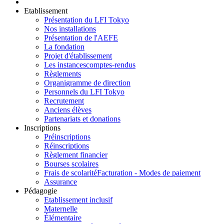
Etablissement
Présentation du LFI Tokyo
Nos installations
Présentation de l'AEFE
La fondation
Projet d'établissement
Les instances
comptes-rendus
Règlements
Organigramme de direction
Personnels du LFI Tokyo
Recrutement
Anciens élèves
Partenariats et donations
Inscriptions
Préinscriptions
Réinscriptions
Règlement financier
Bourses scolaires
Frais de scolarité
Facturation - Modes de paiement
Assurance
Pédagogie
Etablissement inclusif
Maternelle
Élémentaire