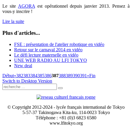
Le site
AGORA
est opérationnel depuis janvier 2013. Pensez à
vous-y inscrire !
Lire la suite
Plus d'articles...
FSE : présentation de l'atelier robotique en vidéo
Retour sur le carnaval 2014 en vidéo
Le défi lecture maternelle en vidéo
UNE WEB RADIO AU LFI TOKYO
New deal
Début
«
382
383
384
385
386
387
388
389
390
391
»
Fin
Switch to Desktop Version
© Copyright 2012-2024 - lycée français international de Tokyo
5-57-37 Takinogawa Kita-ku, 114-0023 Tokyo
Téléphone : +81 (0)3 6823 6580
www.lfitokyo.org