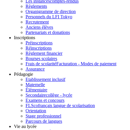
Les instances
comptes-rendus
Règlements
Organigramme de direction
Personnels du LFI Tokyo
Recrutement
Anciens élèves
Partenariats et donations
Inscriptions
Préinscriptions
Réinscriptions
Règlement financier
Bourses scolaires
Frais de scolarité
Facturation - Modes de paiement
Assurance
Pédagogie
Etablissement inclusif
Maternelle
Élémentaire
Secondaire
collège - lycée
Examens et concours
FLSco
français langue de scolarisation
Orientation
Stage professionnel
Parcours de langues
Vie au lycée