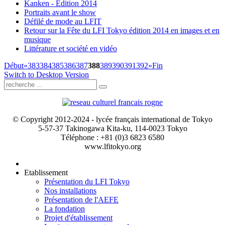
Kanken - Édition 2014
Portraits avant le show
Défilé de mode au LFIT
Retour sur la Fête du LFI Tokyo édition 2014 en images et en
musique
Littérature et société en vidéo
Début
«
383
384
385
386
387
388
389
390
391
392
»
Fin
Switch to Desktop Version
© Copyright 2012-2024 - lycée français international de Tokyo
5-57-37 Takinogawa Kita-ku, 114-0023 Tokyo
Téléphone : +81 (0)3 6823 6580
www.lfitokyo.org
Etablissement
Présentation du LFI Tokyo
Nos installations
Présentation de l'AEFE
La fondation
Projet d'établissement