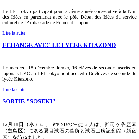
Le LFI Tokyo participait pour la 3ème année consécutive à la Nuit
des Idées en partenariat avec le pôle Débat des Idées du service
culturel de l'Ambassade de France du Japon.
Lire la suite
ECHANGE AVEC LE LYCEE KITAZONO
Le mercredi 18 décembre dernier, 16 élèves de seconde inscrits en
japonais LVC au LFI Tokyo nont accueilli 16 élèves de seconde du
lycée Kitazono.
Lire la suite
SORTIE "SOSEKI"
12
月
18
日（水）に、
1ère SIJ
の生徒３人は、雑司ヶ谷霊園
（豊島区）にある夏目漱石の墓所と漱石山房記念館（新宿
区）を訪ねました。