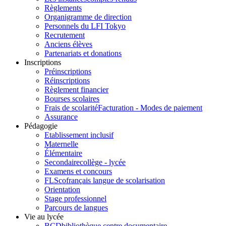
Règlements
Organigramme de direction
Personnels du LFI Tokyo
Recrutement
Anciens élèves
Partenariats et donations
Inscriptions
Préinscriptions
Réinscriptions
Règlement financier
Bourses scolaires
Frais de scolarité
Facturation - Modes de paiement
Assurance
Pédagogie
Etablissement inclusif
Maternelle
Élémentaire
Secondaire
collège - lycée
Examens et concours
FLSco
français langue de scolarisation
Orientation
Stage professionnel
Parcours de langues
Vie au lycée
BCD
bibliothèque centre documentaire