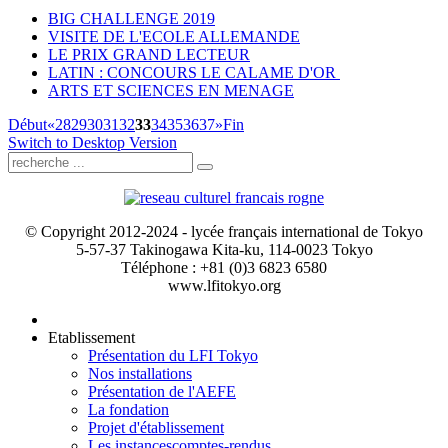
BIG CHALLENGE 2019
VISITE DE L'ECOLE ALLEMANDE
LE PRIX GRAND LECTEUR
LATIN : CONCOURS LE CALAME D'OR
ARTS ET SCIENCES EN MENAGE
Début
«
28
29
30
31
32
33
34
35
36
37
»
Fin
Switch to Desktop Version
© Copyright 2012-2024 - lycée français international de Tokyo
5-57-37 Takinogawa Kita-ku, 114-0023 Tokyo
Téléphone : +81 (0)3 6823 6580
www.lfitokyo.org
Etablissement
Présentation du LFI Tokyo
Nos installations
Présentation de l'AEFE
La fondation
Projet d'établissement
Les instances
comptes-rendus