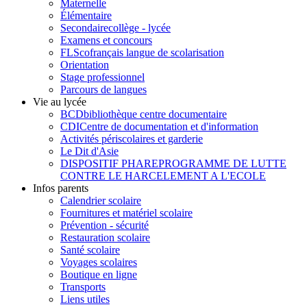
Maternelle
Élémentaire
Secondaire
collège - lycée
Examens et concours
FLSco
français langue de scolarisation
Orientation
Stage professionnel
Parcours de langues
Vie au lycée
BCD
bibliothèque centre documentaire
CDI
Centre de documentation et d'information
Activités périscolaires et garderie
Le Dit d'Asie
DISPOSITIF PHARE
PROGRAMME DE LUTTE
CONTRE LE HARCELEMENT A L'ECOLE
Infos parents
Calendrier scolaire
Fournitures et matériel scolaire
Prévention - sécurité
Restauration scolaire
Santé scolaire
Voyages scolaires
Boutique en ligne
Transports
Liens utiles