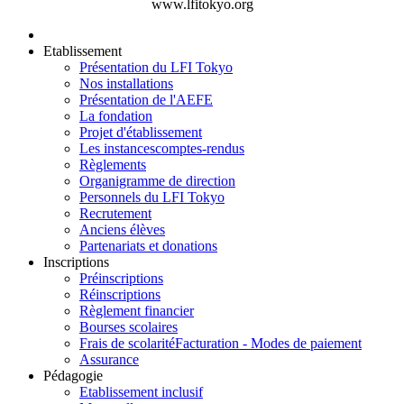
www.lfitokyo.org
Etablissement
Présentation du LFI Tokyo
Nos installations
Présentation de l'AEFE
La fondation
Projet d'établissement
Les instances
comptes-rendus
Règlements
Organigramme de direction
Personnels du LFI Tokyo
Recrutement
Anciens élèves
Partenariats et donations
Inscriptions
Préinscriptions
Réinscriptions
Règlement financier
Bourses scolaires
Frais de scolarité
Facturation - Modes de paiement
Assurance
Pédagogie
Etablissement inclusif