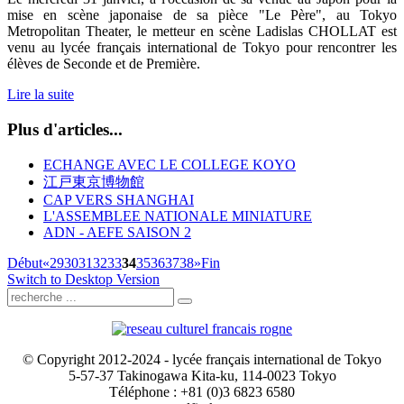
mise en scène japonaise de sa pièce "Le Père", au Tokyo
Metropolitan Theater, le metteur en scène Ladislas CHOLLAT est
venu au lycée français international de Tokyo pour rencontrer les
élèves de Seconde et de Première.
Lire la suite
Plus d'articles...
ECHANGE AVEC LE COLLEGE KOYO
江戸東京博物館
CAP VERS SHANGHAI
L'ASSEMBLEE NATIONALE MINIATURE
ADN - AEFE SAISON 2
Début
«
29
30
31
32
33
34
35
36
37
38
»
Fin
Switch to Desktop Version
© Copyright 2012-2024 - lycée français international de Tokyo
5-57-37 Takinogawa Kita-ku, 114-0023 Tokyo
Téléphone : +81 (0)3 6823 6580