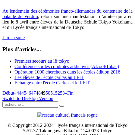
Au lendemain des cérémonies franco-allemandes du centenaire de la
bataille de Verdun
, retour sur une manifestation d’amitié qui a eu
lieu le 8 avril entre élèves de la Deutsche Schule Tokyo Yokohama
et du Lycée français international de Tokyo.
Lire la suite
Plus d'articles...
Premiers secours au lfi tokyo
Conférence sur les conduites addictives (Alcool/Tabac)
Opération 1000 chercheurs dans les écoles édition 2016
Les élèves de l'école caritas au LFIT
Echange entre l'école Caritas et le LFIT
Début
«
44
45
46
47
48
49
50
51
52
53
»
Fin
Switch to Desktop Version
© Copyright 2012-2024 - lycée français international de Tokyo
5-57-37 Takinogawa Kita-ku, 114-0023 Tokyo