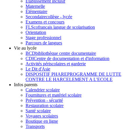
Etablissement inclusif
Maternelle
Élémentaire
Secondaire
collège - lycée
Examens et concours
FLSco
français langue de scolarisation
Orientation
Stage professionnel
Parcours de langues
Vie au lycée
BCD
bibliothèque centre documentaire
CDI
Centre de documentation et d'information
Activités périscolaires et garderie
Le Dit d'Asie
DISPOSITIF PHARE
PROGRAMME DE LUTTE
CONTRE LE HARCELEMENT A L'ECOLE
Infos parents
Calendrier scolaire
Fournitures et matériel scolaire
Prévention - sécurité
Restauration scolaire
Santé scolaire
Voyages scolaires
Boutique en ligne
Transports