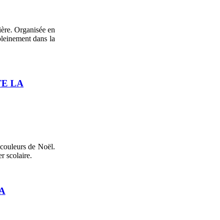
ière. Organisée en
pleinement dans la
TE LA
 couleurs de Noël.
r scolaire.
A