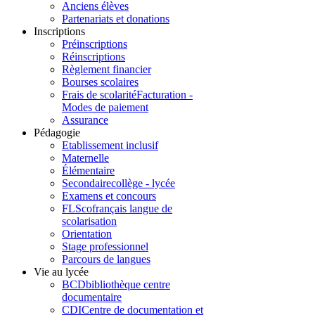
Anciens élèves
Partenariats et donations
Inscriptions
Préinscriptions
Réinscriptions
Règlement financier
Bourses scolaires
Frais de scolarité
Facturation -
Modes de paiement
Assurance
Pédagogie
Etablissement inclusif
Maternelle
Élémentaire
Secondaire
collège - lycée
Examens et concours
FLSco
français langue de
scolarisation
Orientation
Stage professionnel
Parcours de langues
Vie au lycée
BCD
bibliothèque centre
documentaire
CDI
Centre de documentation et