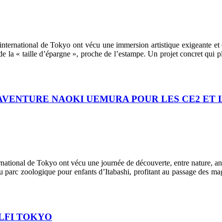
nternational de Tokyo ont vécu une immersion artistique exigeante et
e la « taille d’épargne », proche de l’estampe. Un projet concret qui pl
’AVENTURE NAOKI UEMURA POUR LES CE2 ET 
rnational de Tokyo ont vécu une journée de découverte, entre nature, a
u parc zoologique pour enfants d’Itabashi, profitant au passage des ma
 LFI TOKYO