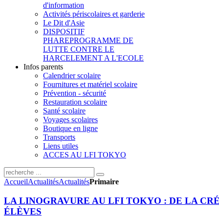
d'information
Activités périscolaires et garderie
Le Dit d'Asie
DISPOSITIF
PHARE
PROGRAMME DE
LUTTE CONTRE LE
HARCELEMENT A L'ECOLE
Infos parents
Calendrier scolaire
Fournitures et matériel scolaire
Prévention - sécurité
Restauration scolaire
Santé scolaire
Voyages scolaires
Boutique en ligne
Transports
Liens utiles
ACCES AU LFI TOKYO
Accueil
Actualités
Actualités
Primaire
LA LINOGRAVURE AU LFI TOKYO : DE LA CRÉ
ÉLÈVES