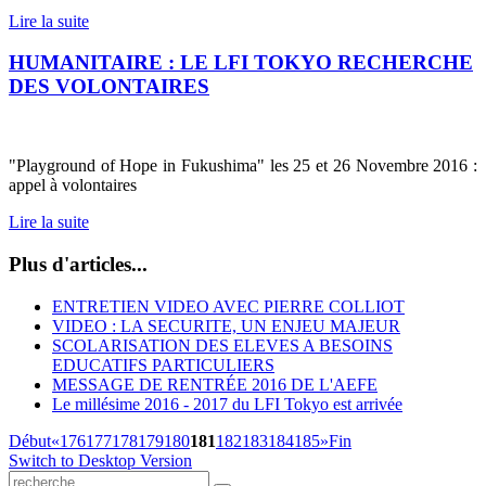
Lire la suite
HUMANITAIRE : LE LFI TOKYO RECHERCHE
DES VOLONTAIRES
"Playground of Hope in Fukushima" les 25 et 26 Novembre 2016 :
appel à volontaires
Lire la suite
Plus d'articles...
ENTRETIEN VIDEO AVEC PIERRE COLLIOT
VIDEO : LA SECURITE, UN ENJEU MAJEUR
SCOLARISATION DES ELEVES A BESOINS
EDUCATIFS PARTICULIERS
MESSAGE DE RENTRÉE 2016 DE L'AEFE
Le millésime 2016 - 2017 du LFI Tokyo est arrivée
Début
«
176
177
178
179
180
181
182
183
184
185
»
Fin
Switch to Desktop Version