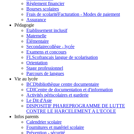
Règlement financier
Bourses scolaires
Frais de scolarité
Facturation - Modes de paiement
Assurance
Pédagogie
Etablissement inclusif
Maternelle
Élémentaire
Secondaire
collège - lycée
Examens et concours
FLSco
français langue de scolarisation
Orientation
Stage professionnel
Parcours de langues
Vie au lycée
BCD
bibliothèque centre documentaire
CDI
Centre de documentation et d'information
Activités périscolaires et garderie
Le Dit d'Asie
DISPOSITIF PHARE
PROGRAMME DE LUTTE
CONTRE LE HARCELEMENT A L'ECOLE
Infos parents
Calendrier scolaire
Fournitures et matériel scolaire
Prévention - sécurité