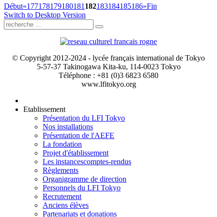
Début
«
177
178
179
180
181
182
183
184
185
186
»
Fin
Switch to Desktop Version
© Copyright 2012-2024 - lycée français international de Tokyo
5-57-37 Takinogawa Kita-ku, 114-0023 Tokyo
Téléphone : +81 (0)3 6823 6580
www.lfitokyo.org
Etablissement
Présentation du LFI Tokyo
Nos installations
Présentation de l'AEFE
La fondation
Projet d'établissement
Les instances
comptes-rendus
Règlements
Organigramme de direction
Personnels du LFI Tokyo
Recrutement
Anciens élèves
Partenariats et donations