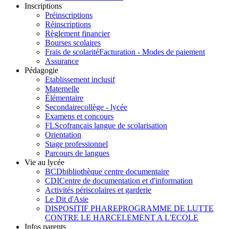
Inscriptions
Préinscriptions
Réinscriptions
Règlement financier
Bourses scolaires
Frais de scolarité
Facturation - Modes de paiement
Assurance
Pédagogie
Etablissement inclusif
Maternelle
Élémentaire
Secondaire
collège - lycée
Examens et concours
FLSco
français langue de scolarisation
Orientation
Stage professionnel
Parcours de langues
Vie au lycée
BCD
bibliothèque centre documentaire
CDI
Centre de documentation et d'information
Activités périscolaires et garderie
Le Dit d'Asie
DISPOSITIF PHARE
PROGRAMME DE LUTTE
CONTRE LE HARCELEMENT A L'ECOLE
Infos parents